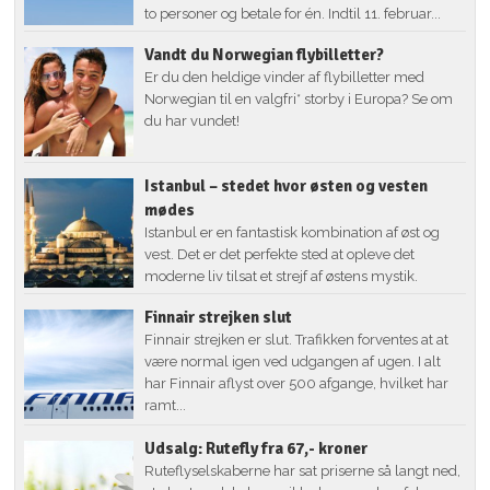
to personer og betale for én. Indtil 11. februar...
Vandt du Norwegian flybilletter?
Er du den heldige vinder af flybilletter med
Norwegian til en valgfri* storby i Europa? Se om
du har vundet!
Istanbul – stedet hvor østen og vesten
mødes
Istanbul er en fantastisk kombination af øst og
vest. Det er det perfekte sted at opleve det
moderne liv tilsat et strejf af østens mystik.
Finnair strejken slut
Finnair strejken er slut. Trafikken forventes at at
være normal igen ved udgangen af ugen. I alt
har Finnair aflyst over 500 afgange, hvilket har
ramt...
Udsalg: Rutefly fra 67,- kroner
Ruteflyselskaberne har sat priserne så langt ned,