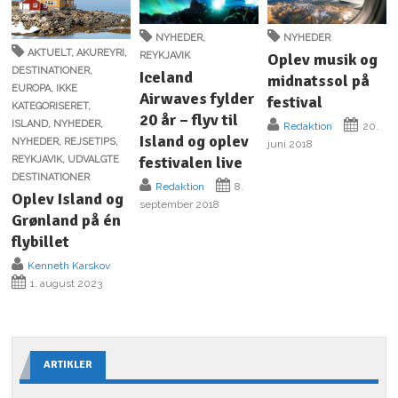
NYHEDER
,
NYHEDER
AKTUELT
,
AKUREYRI
,
REYKJAVIK
Oplev musik og
DESTINATIONER
,
Iceland
midnatssol på
EUROPA
,
IKKE
Airwaves fylder
festival
KATEGORISERET
,
20 år – flyv til
ISLAND
,
NYHEDER
,
Redaktion
20.
Island og oplev
NYHEDER
,
REJSETIPS
,
juni 2018
festivalen live
REYKJAVIK
,
UDVALGTE
DESTINATIONER
Redaktion
8.
Oplev Island og
september 2018
Grønland på én
flybillet
Kenneth Karskov
1. august 2023
ARTIKLER