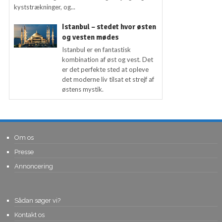
kyststrækninger, og...
Istanbul – stedet hvor østen
og vesten mødes
Istanbul er en fantastisk
kombination af øst og vest. Det
er det perfekte sted at opleve
det moderne liv tilsat et strejf af
østens mystik.
Om os
Presse
Annoncering
Sådan søger vi?
Kontakt os