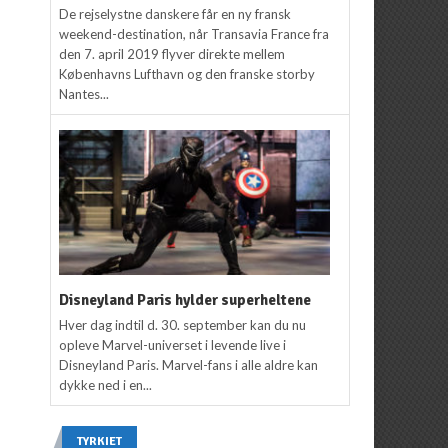
De rejselystne danskere får en ny fransk
weekend-destination, når Transavia France fra
den 7. april 2019 flyver direkte mellem
Københavns Lufthavn og den franske storby
Nantes...
Disneyland Paris hylder superheltene
Hver dag indtil d. 30. september kan du nu
opleve Marvel-universet i levende live i
Disneyland Paris. Marvel-fans i alle aldre kan
dykke ned i en...
TYRKIET