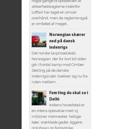
nogle gange få opfattelsen at
sikkerhedsreglerne indenfor
luftfart har taget en smule
overhånd, men da reglerne også
er omfattet af meget...
Norwegian skærer
ned på dansk
indenrigs
Det norske lavprisselskab,
Norwegian, der for kort tid siden
gik i frontal kamp mod Cimber
Sterling på de danske
indenrigsruter, trækker sig nu fra
ruten mellem...
Fem ting du skal se i
Delhi
Indiens hovedstad er
en intens oplevelse med 15
millioner mennesker, hellige
køer, snørklede gader, tiggere,
rickshaws og fantastiske