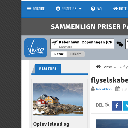
FORSIDE
REJSETIPS
FAQ
HOTEL
SAMMENLIGN PRISER P
Danmark
Retur
Enkelt
Home
» » flys
REJSETIPS
flyselskab
Redaktion
4. j
DEL PÅ
Oplev Island og