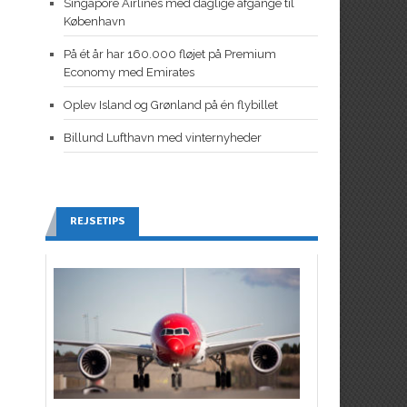
Singapore Airlines med daglige afgange til
København
På ét år har 160.000 fløjet på Premium
Economy med Emirates
Oplev Island og Grønland på én flybillet
Billund Lufthavn med vinternyheder
REJSETIPS