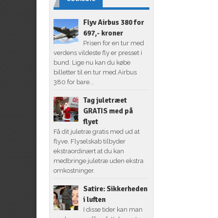
Flyv Airbus 380 for
697,- kroner
Prisen for en tur med
verdens vildeste fly er presset i
bund. Lige nu kan du købe
billetter til en tur med Airbus
380 for bare...
Tag juletræet
GRATIS med på
flyet
Få dit juletræ gratis med ud at
flyve. Flyselskab tilbyder
ekstraordinært at du kan
medbringe juletræ uden ekstra
omkostninger.
Satire: Sikkerheden
i luften
I disse tider kan man