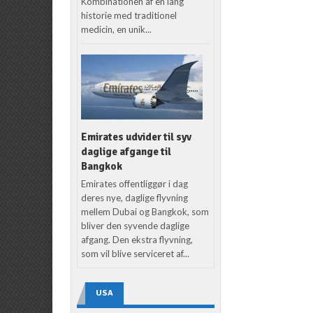
Kombinationen af en lang
historie med traditionel
medicin, en unik...
Emirates udvider til syv
daglige afgange til
Bangkok
Emirates offentliggør i dag
deres nye, daglige flyvning
mellem Dubai og Bangkok, som
bliver den syvende daglige
afgang. Den ekstra flyvning,
som vil blive serviceret af...
USA