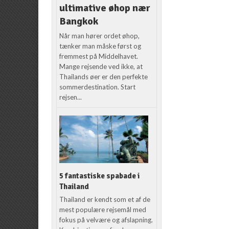
ultimative øhop nær
Bangkok
Når man hører ordet øhop,
tænker man måske først og
fremmest på Middelhavet.
Mange rejsende ved ikke, at
Thailands øer er den perfekte
sommerdestination. Start
rejsen...
5 fantastiske spabade i
Thailand
Thailand er kendt som et af de
mest populære rejsemål med
fokus på velvære og afslapning.