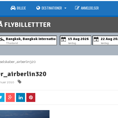
BILLEJE
DESTINATIONER
ANMELDELSER
Å FLYBILLETTTER
Thailand
lørdag
lørdag
elskaber_airberlin320
er_airberlin320
anuar 2010