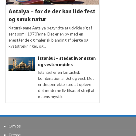
Antalya – for de der kan lide fest
og smuk natur
Naturskønne Antalya begyndte at udvikle sig så
sent som i 1970’erne. Det er en by med en
enestående og malerisk blanding af bjerge og
kyststrækninger, og...
Istanbul – stedet hvor østen
og vesten mødes
Istanbul er en fantastisk
kombination af øst og vest. Det
er det perfekte sted at opleve
det moderne liv tilsat et strejf af
østens mystik.
Om os
Presse