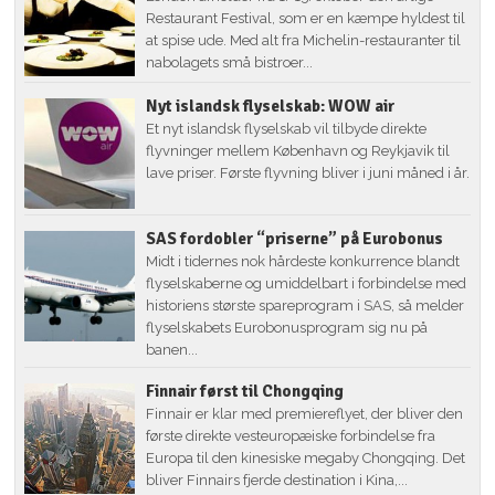
Restaurant Festival, som er en kæmpe hyldest til
at spise ude. Med alt fra Michelin-restauranter til
nabolagets små bistroer...
Nyt islandsk flyselskab: WOW air
Et nyt islandsk flyselskab vil tilbyde direkte
flyvninger mellem København og Reykjavik til
lave priser. Første flyvning bliver i juni måned i år.
SAS fordobler “priserne” på Eurobonus
Midt i tidernes nok hårdeste konkurrence blandt
flyselskaberne og umiddelbart i forbindelse med
historiens største spareprogram i SAS, så melder
flyselskabets Eurobonusprogram sig nu på
banen...
Finnair først til Chongqing
Finnair er klar med premiereflyet, der bliver den
første direkte vesteuropæiske forbindelse fra
Europa til den kinesiske megaby Chongqing. Det
bliver Finnairs fjerde destination i Kina,...