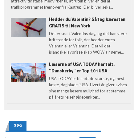
attraktiv tidstabel medvirker til, at ruten bliver en del af
trafikprogrammet fremover fra Kastrup. Der bliver seks...
Hedder du Valentin? Så tag kæresten
GRATIS til New York
Det er snart Valentins dag, og det kan være
irriterende for folk, der hedder enten
Valentin eller Valentina. Det vil det
islandske lavprisselskab WOW air gerne...
Læserne af USA TODAY har talt:
“Danskerby” er Top 10 i USA
USA TODAY er blandt de største, og mest
læste, dagblade i USA. Hvert år giver avisen
sine mange læsere mulighed for at stemme
på årets rejsehøjdepunkter...
SØG