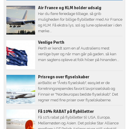
Air France og KLM holder udsalg
Har du flere feriedage tilbage, så grib
muligheden for billige flybilletter med Air France
og KLM. Få ekstra lys, sol og lune oplevelser i den
mørke...
Venlige Perth
Perth er kendt som en af Australiens mest
venlige byer og når man går på gaden, så kan
man sagtens opleve at folk hilser på hinanden...
Prisregn over flyselskaber
airBaltic er "Årets flyselskab", easyJet er de
forretningsrejsendes favorit lavprisselskab og
Finnair er "Nordeuropas bedste flyselskab". Det
regner med fine priser over flyselskaberne.
Få 10% RABAT på flybilletter
Få 10% rabat på flybilletter til USA, Europa,
Mellemøsten og Asien. Det polske Star Alliance
medlem LOT Polish Airlines giver 10% rabat til