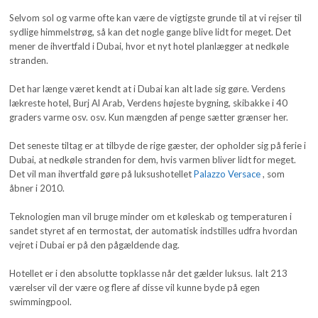
Selvom sol og varme ofte kan være de vigtigste grunde til at vi rejser til
sydlige himmelstrøg, så kan det nogle gange blive lidt for meget. Det
mener de ihvertfald i Dubai, hvor et nyt hotel planlægger at nedkøle
stranden.
Det har længe været kendt at i Dubai kan alt lade sig gøre. Verdens
lækreste hotel, Burj Al Arab, Verdens højeste bygning, skibakke i 40
graders varme osv. osv. Kun mængden af penge sætter grænser her.
Det seneste tiltag er at tilbyde de rige gæster, der opholder sig på ferie i
Dubai, at nedkøle stranden for dem, hvis varmen bliver lidt for meget.
Det vil man ihvertfald gøre på luksushotellet
Palazzo Versace
, som
åbner i 2010.
Teknologien man vil bruge minder om et køleskab og temperaturen i
sandet styret af en termostat, der automatisk indstilles udfra hvordan
vejret i Dubai er på den pågældende dag.
Hotellet er i den absolutte topklasse når det gælder luksus. Ialt 213
værelser vil der være og flere af disse vil kunne byde på egen
swimmingpool.