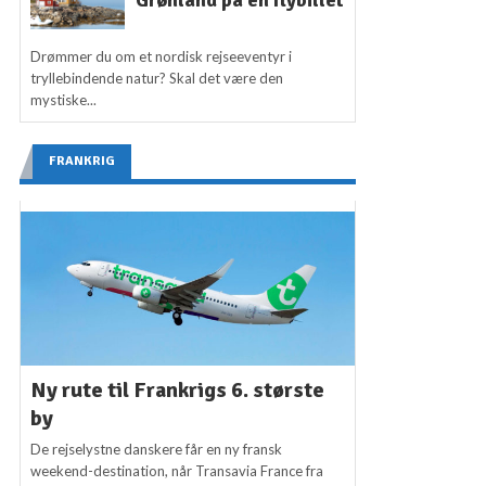
Grønland på én flybillet
Drømmer du om et nordisk rejseeventyr i
tryllebindende natur? Skal det være den
mystiske...
FRANKRIG
Ny rute til Frankrigs 6. største
by
De rejselystne danskere får en ny fransk
weekend-destination, når Transavia France fra