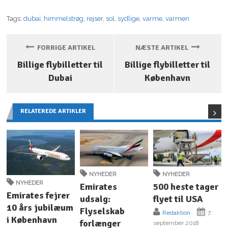
Tags:
dubai
,
himmelstrøg
,
rejser
,
sol
,
sydlige
,
varme
,
varmen
FORRIGE ARTIKEL
NÆSTE ARTIKEL
Billige flybilletter til
Billige flybilletter til
Dubai
København
RELATEREDE ARTIKLER
NYHEDER
NYHEDER
NYHEDER
Emirates
500 heste tager
Emirates fejrer
udsalg:
flyet til USA
10 års jubilæum
Flyselskab
Redaktion
7.
i København
forlænger
september 2018