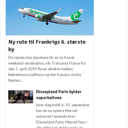
Ny rute til Frankrigs 6. største
by
De rejselystne danskere får en ny fransk
weekend-destination, når Transavia France fra
den 7. april 2019 flyver direkte mellem
Københavns Lufthavn og den franske storby
Nantes...
Disneyland Paris hylder
superheltene
Hver dag indtil d. 30. september
kan du nu opleve Marvel-
universet i levende live i
Disneyland Paris. Marvel-fans i
alle aldre kan dykke ned i en...