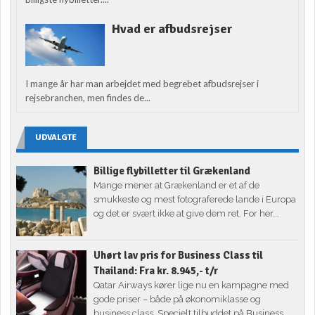
Hvad er afbudsrejser
I mange år har man arbejdet med begrebet afbudsrejser i
rejsebranchen, men findes de...
UDVALGTE
Billige flybilletter til Grækenland
Mange mener at Grækenland er et af de
smukkeste og mest fotograferede lande i Europa
og det er svært ikke at give dem ret. For her...
Uhørt lav pris for Business Class til
Thailand: Fra kr. 8.945,- t/r
Qatar Airways kører lige nu en kampagne med
gode priser – både på økonomiklasse og
business class. Specielt tilbuddet på Business