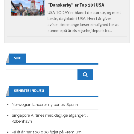
“Danskerby” er Top 10 i USA
USA TODAY er blandt de største, og mest
læste, dagblade i USA. Hvert år giver
avisen sine mange læsere mulighed for at
stemme på årets rejsehøjdepunkter...
SØG
SENESTE INDLÆG
Norwegian lancerer ny bonus: Spenn
Singapore Airlines med daglige afgange til
København
På ét år har 160.000 fløjet på Premium