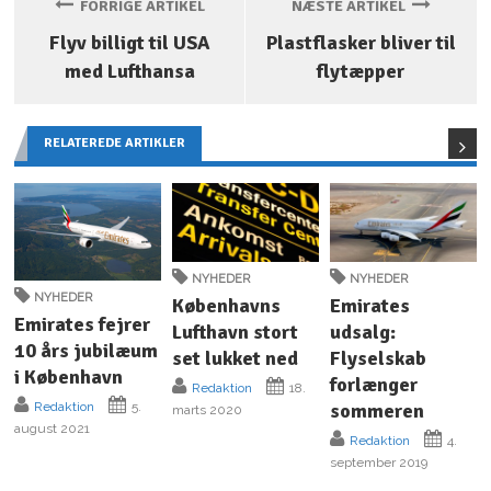
FORRIGE ARTIKEL
NÆSTE ARTIKEL
Flyv billigt til USA
Plastflasker bliver til
med Lufthansa
flytæpper
RELATEREDE ARTIKLER
NYHEDER
NYHEDER
NYHEDER
Københavns
Emirates
Emirates fejrer
Lufthavn stort
udsalg:
10 års jubilæum
set lukket ned
Flyselskab
i København
forlænger
Redaktion
18.
sommeren
Redaktion
5.
marts 2020
august 2021
Redaktion
4.
september 2019