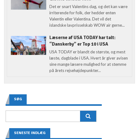
Det er snart Valentins dag, og det kan være
irriterende for folk, der hedder enten
Valentin eller Valentina. Det vil det
islandske lavprisselskab WOW air gerne...
Læserne af USA TODAY har talt:
“Danskerby” er Top 10 i USA
USA TODAY er blandt de største, og mest
læste, dagblade i USA. Hvert år giver avisen
sine mange læsere mulighed for at stemme
på årets rejsehøjdepunkter...
SØG
SENESTE INDLÆG