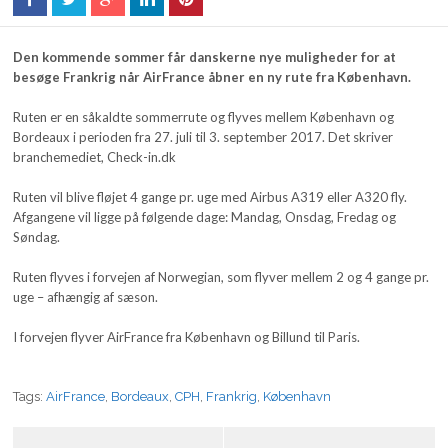
Den kommende sommer får danskerne nye muligheder for at
besøge Frankrig når AirFrance åbner en ny rute fra København.
Ruten er en såkaldte sommerrute og flyves mellem København og
Bordeaux i perioden fra 27. juli til 3. september 2017. Det skriver
branchemediet, Check-in.dk
Ruten vil blive fløjet 4 gange pr. uge med Airbus A319 eller A320 fly.
Afgangene vil ligge på følgende dage: Mandag, Onsdag, Fredag og
Søndag.
Ruten flyves i forvejen af Norwegian, som flyver mellem 2 og 4 gange pr.
uge – afhængig af sæson.
I forvejen flyver AirFrance fra København og Billund til Paris.
Tags:
AirFrance
,
Bordeaux
,
CPH
,
Frankrig
,
København