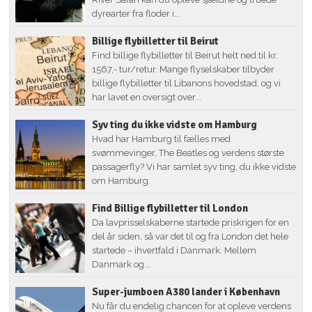
dyrearter fra floder i...
Billige flybilletter til Beirut
Find billige flybilletter til Beirut helt ned til kr.
1567,- tur/retur. Mange flyselskaber tilbyder
billige flybilletter til Libanons hovedstad, og vi
har lavet en oversigt over...
Syv ting du ikke vidste om Hamburg
Hvad har Hamburg til fælles med
svømmevinger, The Beatles og verdens største
passagerfly? Vi har samlet syv ting, du ikke vidste
om Hamburg.
Find Billige flybilletter til London
Da lavprisselskaberne startede priskrigen for en
del år siden, så var det til og fra London det hele
startede – ihvertfald i Danmark. Mellem
Danmark og...
Super-jumboen A380 lander i København
Nu får du endelig chancen for at opleve verdens