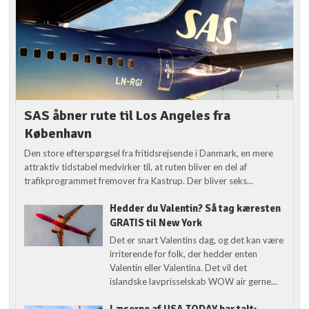
SAS åbner rute til Los Angeles fra
København
Den store efterspørgsel fra fritidsrejsende i Danmark, en mere
attraktiv tidstabel medvirker til, at ruten bliver en del af
trafikprogrammet fremover fra Kastrup. Der bliver seks...
Hedder du Valentin? Så tag kæresten
GRATIS til New York
Det er snart Valentins dag, og det kan være
irriterende for folk, der hedder enten
Valentin eller Valentina. Det vil det
islandske lavprisselskab WOW air gerne...
Læserne af USA TODAY har talt: