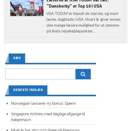
“Danskerby” er Top 10 i USA
USA TODAY er blandt de største, og mest
læste, dagblade i USA. Hvert år giver avisen
sine mange læsere mulighed for at stemme
på årets rejsehøjdepunkter...
SØG
SENESTE INDLÆG
Norwegian lancerer ny bonus: Spenn
Singapore Airlines med daglige afgange til
København
På ét år har 160.000 fløjet på Premium