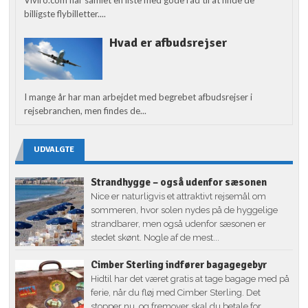
Viviro.com har samlet en liste med gode råd til at finde de
billigste flybilletter....
Hvad er afbudsrejser
I mange år har man arbejdet med begrebet afbudsrejser i
rejsebranchen, men findes de...
UDVALGTE
Strandhygge – også udenfor sæsonen
Nice er naturligvis et attraktivt rejsemål om
sommeren, hvor solen nydes på de hyggelige
strandbarer, men også udenfor sæsonen er
stedet skønt. Nogle af de mest...
Cimber Sterling indfører bagagegebyr
Hidtil har det været gratis at tage bagage med på
ferie, når du fløj med Cimber Sterling. Det
stopper nu, og fremover skal du betale for...