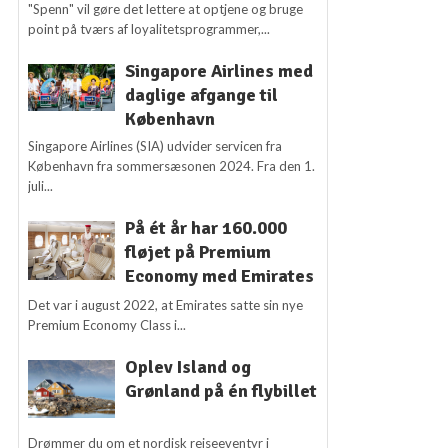
"Spenn" vil gøre det lettere at optjene og bruge
point på tværs af loyalitetsprogrammer,...
Singapore Airlines med
daglige afgange til
København
Singapore Airlines (SIA) udvider servicen fra
København fra sommersæsonen 2024. Fra den 1.
juli...
På ét år har 160.000
fløjet på Premium
Economy med Emirates
Det var i august 2022, at Emirates satte sin nye
Premium Economy Class i...
Oplev Island og
Grønland på én flybillet
Drømmer du om et nordisk rejseeventyr i