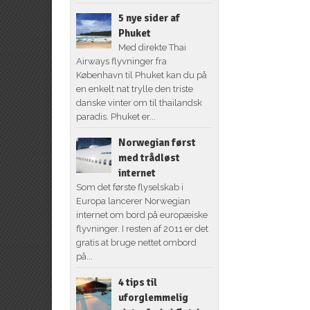
5 nye sider af
Phuket
Med direkte Thai
Airways flyvninger fra
København til Phuket kan du på
en enkelt nat trylle den triste
danske vinter om til thailandsk
paradis. Phuket er...
Norwegian først
med trådløst
internet
Som det første flyselskab i
Europa lancerer Norwegian
internet om bord på europæiske
flyvninger. I resten af 2011 er det
gratis at bruge nettet ombord
på...
4 tips til
uforglemmelig