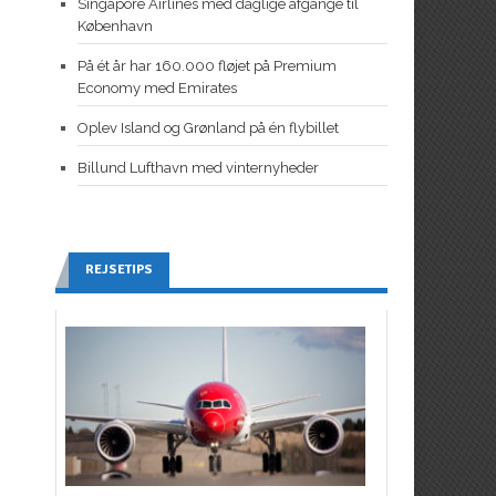
Singapore Airlines med daglige afgange til
København
På ét år har 160.000 fløjet på Premium
Economy med Emirates
Oplev Island og Grønland på én flybillet
Billund Lufthavn med vinternyheder
REJSETIPS