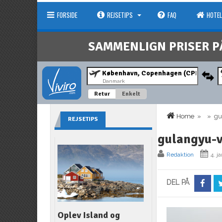
FORSIDE
REJSETIPS
FAQ
HOTEL
SAMMENLIGN PRISER P
Danmark
Retur
Enkelt
Home
» » gula
REJSETIPS
gulangyu-v
Redaktion
4. j
DEL PÅ
Oplev Island og