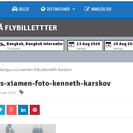
BILLEJE
DESTINATIONER
ANMELDELSER
Å FLYBILLETTTER
Thailand
lørdag
lørdag
ngyu-vs-xiamen-foto-kenneth-karskov
s-xiamen-foto-kenneth-karskov
anuar 2017