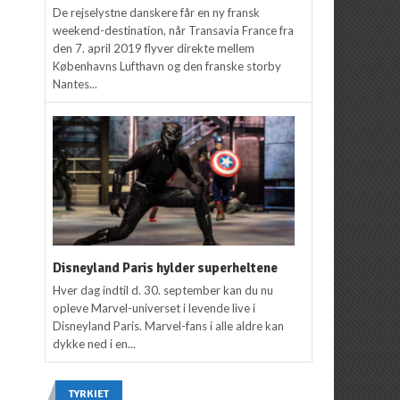
De rejselystne danskere får en ny fransk
weekend-destination, når Transavia France fra
den 7. april 2019 flyver direkte mellem
Københavns Lufthavn og den franske storby
Nantes...
Disneyland Paris hylder superheltene
Hver dag indtil d. 30. september kan du nu
opleve Marvel-universet i levende live i
Disneyland Paris. Marvel-fans i alle aldre kan
dykke ned i en...
TYRKIET