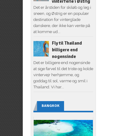
vinterferie i Østrig
Det er årstiden for skiløb og leg i
sneen, og Østrig er en populær
destination for vinterglade
danskere, der ikke kan vente på
at komme ud...
Fly til Thailand
billigere end
nogensinde
Det er billigere end nogensinde
at sige farvel til det triste og kolde
vintervejr herhjemme, og
goddag til sol, varme og smil i
Thailand. Vi har...
BANGKOK