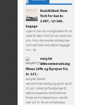
Knaldtilbud: New
York for kun kr.
2.087,- t/r inkl.
bagage
Lige nu har du muligheden for at
rejse til New York for en uhørt lav
pris. Hvor de laveste lokkepriser
normalt ikke inkluderer bagage
m.v., så...
easyJet
sensommerudsalg:
Minus 20% og flyrejser fra
kr. 127,-
easyJet starter
sensommerudsalg og giver op til
20 pct. rabat på flyafgange til
otte europæiske destinationer.
Priserne fra København starter
ved 127 kr. for en enkeltrejse.