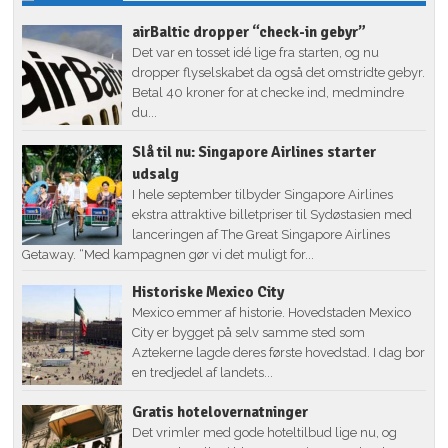
airBaltic dropper “check-in gebyr”
Det var en tosset idé lige fra starten, og nu
dropper flyselskabet da også det omstridte gebyr.
Betal 40 kroner for at checke ind, medmindre
du...
Slå til nu: Singapore Airlines starter
udsalg
I hele september tilbyder Singapore Airlines
ekstra attraktive billetpriser til Sydøstasien med
lanceringen af The Great Singapore Airlines
Getaway. “Med kampagnen gør vi det muligt for...
Historiske Mexico City
Mexico emmer af historie. Hovedstaden Mexico
City er bygget på selv samme sted som
Aztekerne lagde deres første hovedstad. I dag bor
en tredjedel af landets...
Gratis hotelovernatninger
Det vrimler med gode hoteltilbud lige nu, og