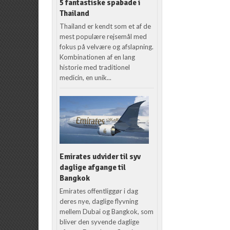
5 fantastiske spabade i
Thailand
Thailand er kendt som et af de
mest populære rejsemål med
fokus på velvære og afslapning.
Kombinationen af en lang
historie med traditionel
medicin, en unik...
Emirates udvider til syv
daglige afgange til
Bangkok
Emirates offentliggør i dag
deres nye, daglige flyvning
mellem Dubai og Bangkok, som
bliver den syvende daglige