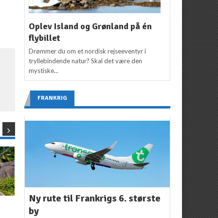
Oplev Island og Grønland på én
flybillet
Drømmer du om et nordisk rejseeventyr i
tryllebindende natur? Skal det være den
mystiske...
FRANKRIG
Ny rute til Frankrigs 6. største
NYHEDER
FLYSELSKABER
,
NYHEDER
by
Se Oscar-film på
Flyskræk – så læs her: