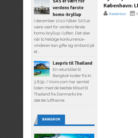
SAS er vært for
København: L
verdens første
homo-bryllup
Redaktion
8
I december 2010 håber SAS at
være vært for verdens første
homo-bryllup i luften. Det sker
når to heldige konkurrence-
vinderen kan gifte sig ombord på
et...
Lavpris til Thailand
En returbillet til
Bangkok koster fra kr.
3.839,-! Viviro.com har samlet
listen med de bedste tilbud til
Thailand fra Danmarks tre
største lufthavne.
BANGKOK