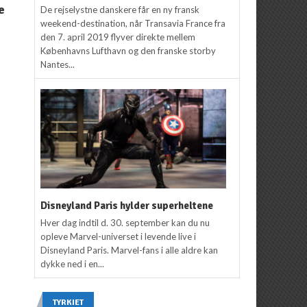
e
De rejselystne danskere får en ny fransk
flyveturen
73-årig i luften for
weekend-destination, når Transavia France fra
første gang
Redaktion
13. marts
den 7. april 2019 flyver direkte mellem
2018
Redaktion
17. august
Københavns Lufthavn og den franske storby
2017
Nantes...
Disneyland Paris hylder superheltene
Hver dag indtil d. 30. september kan du nu
opleve Marvel-universet i levende live i
Disneyland Paris. Marvel-fans i alle aldre kan
dykke ned i en...
TYRKIET