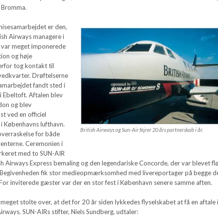
m Bromma.
chisesamarbejdet er den,
tish Airways managere i
 var meget imponerede
ion og høje
rfor tog kontakt til
vedkvarter. Drøftelserne
amarbejdet fandt sted i
 Ebeltoft. Aftalen blev
don og blev
st ved en officiel
 i Københavns lufthavn.
British Airways og Sun-Air fejrer 20 års partnerskab i år.
overraskelse for både
enterne. Ceremonien i
arkeret med to SUN-AIR
tish Airways Express bemaling og den legendariske Concorde, der var blevet fl
n. Begivenheden fik stor medieopmærksomhed med livereportager på begge d
 For inviterede gæster var der en stor fest i København senere samme aften.
eget stolte over, at det for 20 år siden lykkedes flyselskabet at få en aftale 
irways. SUN-AIRs stifter, Niels Sundberg, udtaler: