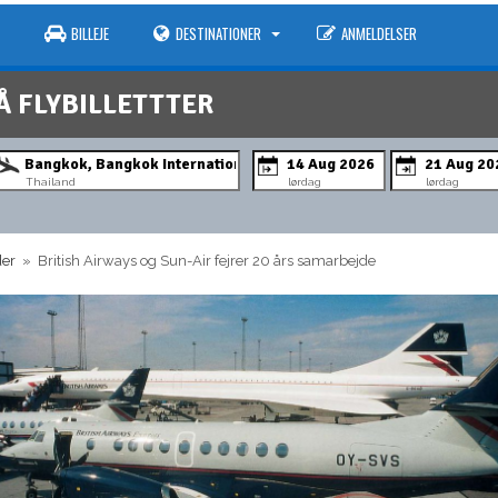
BILLEJE
DESTINATIONER
ANMELDELSER
Å FLYBILLETTTER
Thailand
lørdag
lørdag
der
» British Airways og Sun-Air fejrer 20 års samarbejde