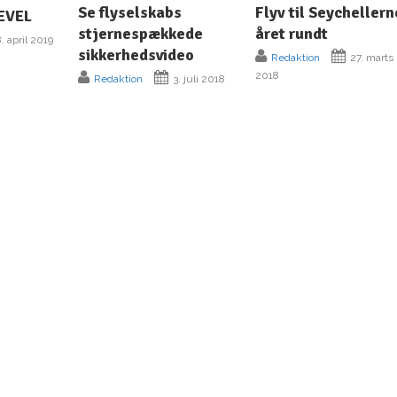
Se flyselskabs
Flyv til Seychellern
EVEL
stjernespækkede
året rundt
. april 2019
sikkerhedsvideo
Redaktion
27. marts
2018
Redaktion
3. juli 2018