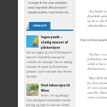
I mange år har man arbejdet
med begrebet afbudsrejser i
”Jeg husker ty
rejsebranchen, men findes de...
flyselskab ude
og de er alle 
sikkerhedskrav
UDVALGTE
Ingen panik –
Den nordeuropæiske
stadig masser af
påskerejser
Der er ingen grund til feriepanik,
“Jeg har i en 
selvom charterbureauerne
forbindelse m
melder alt udsolgt. Der er stadig
solidt at have
masser af rejser at få henover
destinationer,
påsken. Sammensæt selv ferien
og spar...
”Med SUN-AIRs
for deres frem
Vind lukusrejse til
til vores nyes
Wien
som blev åbnet
Wien, vin og design.
været et fanta
Den østrigske hovedstad venter
på dig og lige nu kan du vinde