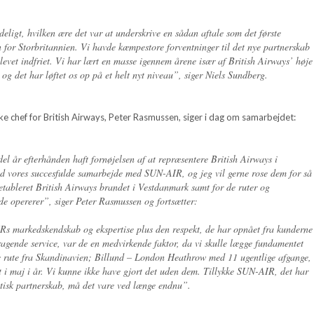
deligt, hvilken ære det var at underskrive en sådan aftale som det første
n for Storbritannien. Vi havde kæmpestore forventninger til det nye partnerskab
blevet indfriet. Vi har lært en masse igennem årene især af British Airways’ høje
 og det har løftet os op på et helt nyt niveau”, siger Niels Sundberg.
 chef for British Airways, Peter Rasmussen, siger i dag om samarbejdet:
del år efterhånden haft fornøjelsen af at repræsentere British Airways i
ed vores succesfulde samarbejde med SUN-AIR, og jeg vil gerne rose dem for så
 etableret British Airways brandet i Vestdanmark samt for de ruter og
 de opererer”, siger Peter Rasmussen og fortsætter:
 markedskendskab og ekspertise plus den respekt, de har opnået fra kunderne
ragende service, var de en medvirkende faktor, da vi skulle lægge fundamentet
te rute fra Skandinavien; Billund – London Heathrow med 11 ugentlige afgange,
 i maj i år. Vi kunne ikke have gjort det uden dem. Tillykke SUN-AIR, det har
stisk partnerskab, må det vare ved længe endnu”.