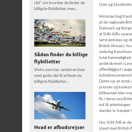
råd” om hvordan du finder de
Oslo og Stockhol
billigste flybilletter, men...
Historien bag fran
at de regionale Bri
Danmark og Norge
af SUN-AIRs operat
serviceniveau og de
British Airways’ ho
omkring franchises
Sådan finder du billige
total hemmelighed i
flybilletter
underskrevet i Lon
offentliggjort i augu
Viviro.com har samlet en liste
indvielsesceremoni
med gode råd til at finde de
Dette var en total 
billigste flybilletter....
pressen og konkurr
lufthavnen blev m
fly i deres nye Bri
ind til anledninge
danske tv-kanaler.
Hos SUN-AIR er de m
Hvad er afbudsrejser
stand med British A