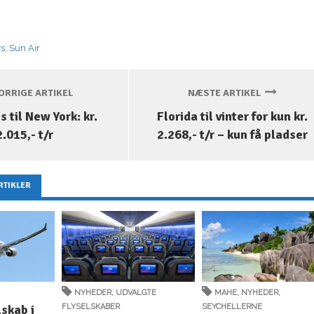
ys
,
Sun Air
RRIGE ARTIKEL
NÆSTE ARTIKEL
s til New York: kr.
Florida til vinter for kun kr.
2.015,- t/r
2.268,- t/r – kun få pladser
RTIKLER
NYHEDER
,
UDVALGTE
MAHE
,
NYHEDER
,
lskab i
FLYSELSKABER
SEYCHELLERNE