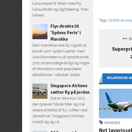
luksusrejse til Wien med fly,
luksushotel og sightseeing. Prøv
lykken...
Tags:
british airwa
Flyv direkte til
‘Sydens Perle’ i
Marokko
FO
Den marokkanske by Agadir er
Superpri
kendt som ’sydens perle’ med
sine kilometervis af sandstrande,
300 solskinsdage årligt og nogle
af Marokkos mest populære
attraktioner. I oktober sidste...
RELATEREDE A
Singapore Airlines
sætter fly på jorden
Det er ikke kun SAS,
der oplever hårde tider og må
skære antallet af fly i luften ned.
Senest har Singapore Airlines
meldt sig og vil...
NYHEDER
Nyt lavprisse