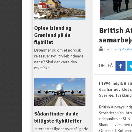
Oplev Island og
British A
Grønland på én
samarbej
flybillet
Flemming Pouls
Drømmer du om et nordisk
rejseeventyr i tryllebindende
natur? Skal det være den
DEL PÅ
mystiske...
I 1996 indgik Bri
dag har udviklet s
Sverige, Tyskland
British Airways ind
Sådan finder du de
Storbritannien. Af
tidspunkt var SUN-
billigste flybilletter
Skandinavien med op
Internettet flyder over af “gode
Odense til Københa