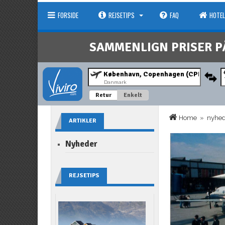
FORSIDE
REJSETIPS
FAQ
HOTEL
SAMMENLIGN PRISER P
Danmark
Retur
Enkelt
Home
»
nyhe
ARTIKLER
Nyheder
REJSETIPS