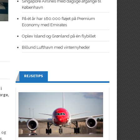
Singapore Airlines med daglige afgange til
København
På ét år har 160.000 fløjet på Premium
Economy med Emirates
Oplev Island og Grønland på én flybillet
Billund Lufthavn med vinternyheder
REJSETIPS
i
orge,
s og
g,