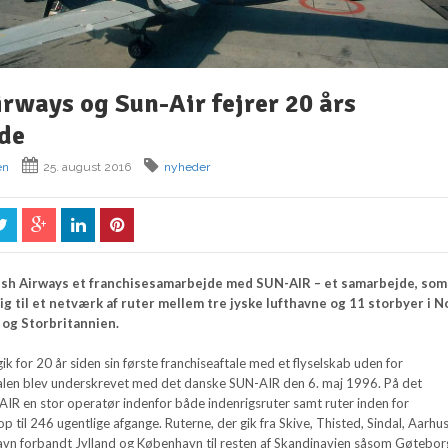
irways og Sun-Air fejrer 20 års
de
en
25. august 2016
nyheder
tish Airways et franchisesamarbejde med SUN-AIR – et samarbejde, som 
ig til et netværk af ruter mellem tre jyske lufthavne og 11 storbyer i N
 og Storbritannien.
gik for 20 år siden sin første franchiseaftale med et flyselskab uden for
talen blev underskrevet med det danske SUN-AIR den 6. maj 1996. På det
AIR en stor operatør indenfor både indenrigsruter samt ruter inden for
 til 246 ugentlige afgange. Ruterne, der gik fra Skive, Thisted, Sindal, Aarhu
vn forbandt Jylland og København til resten af Skandinavien såsom Gøtebor