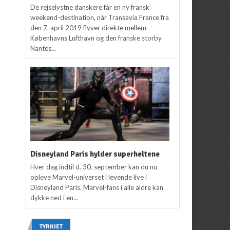
De rejselystne danskere får en ny fransk
weekend-destination, når Transavia France fra
den 7. april 2019 flyver direkte mellem
Københavns Lufthavn og den franske storby
Nantes...
Disneyland Paris hylder superheltene
Hver dag indtil d. 30. september kan du nu
opleve Marvel-universet i levende live i
Disneyland Paris. Marvel-fans i alle aldre kan
dykke ned i en...
TYRKIET