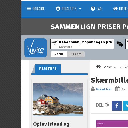
FORSIDE
REJSETIPS
FAQ
HOTEL
SAMMENLIGN PRISER P
Danmark
Retur
Enkelt
Home
» » Skær
REJSETIPS
Skærmbille
Redaktion
23. 
DEL PÅ
Oplev Island og