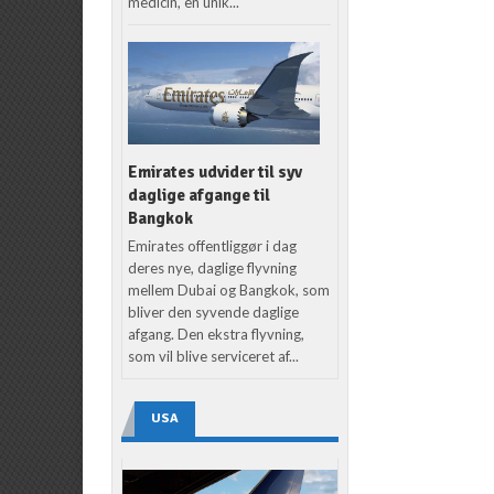
medicin, en unik...
Emirates udvider til syv
daglige afgange til
Bangkok
Emirates offentliggør i dag
deres nye, daglige flyvning
mellem Dubai og Bangkok, som
bliver den syvende daglige
afgang. Den ekstra flyvning,
som vil blive serviceret af...
USA