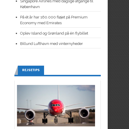
Singapore Airlines med daglige afgange til
København
På ét år har 160.000 fløjet på Premium
Economy med Emirates
Oplev Island og Grønland på én flybillet
Billund Lufthavn med vinternyheder
REJSETIPS