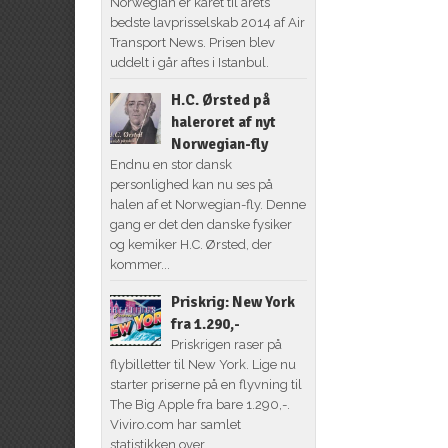
Norwegian er kåret til årets
bedste lavprisselskab 2014 af Air
Transport News. Prisen blev
uddelt i går aftes i Istanbul.
H.C. Ørsted på
haleroret af nyt
Norwegian-fly
Endnu en stor dansk
personlighed kan nu ses på
halen af et Norwegian-fly. Denne
gang er det den danske fysiker
og kemiker H.C. Ørsted, der
kommer...
Priskrig: New York
fra 1.290,-
Priskrigen raser på
flybilletter til New York. Lige nu
starter priserne på en flyvning til
The Big Apple fra bare 1.290,-.
Viviro.com har samlet
statistikken over...