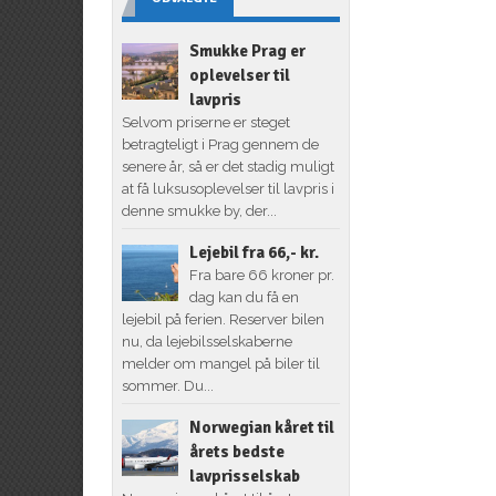
Smukke Prag er
oplevelser til
lavpris
Selvom priserne er steget
betragteligt i Prag gennem de
senere år, så er det stadig muligt
at få luksusoplevelser til lavpris i
denne smukke by, der...
Lejebil fra 66,- kr.
Fra bare 66 kroner pr.
dag kan du få en
lejebil på ferien. Reserver bilen
nu, da lejebilsselskaberne
melder om mangel på biler til
sommer. Du...
Norwegian kåret til
årets bedste
lavprisselskab