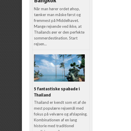
Bangkok
Når man hører ordet øhop,
tænker man måske først og
fremmest på Middelhavet.
Mange rejsende ved ikke, at
Thailands øer er den perfekte
sommerdestination. Start
rejsen...
5 fantastiske spabade i
Thailand
Thailand er kendt som et af de
mest populære rejsemål med
fokus på velvære og afslapning.
Kombinationen af en lang
historie med traditionel