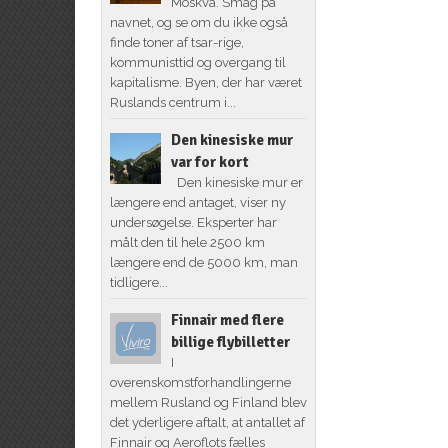
Moskva. Smag på
navnet, og se om du ikke også
finde toner af tsar-rige,
kommunisttid og overgang til
kapitalisme. Byen, der har været
Ruslands centrum i...
Den kinesiske mur
var for kort
Den kinesiske mur er
længere end antaget, viser ny
undersøgelse. Eksperter har
målt den til hele 2500 km
længere end de 5000 km, man
tidligere...
Finnair med flere
billige flybilletter
I
overenskomstforhandlingerne
mellem Rusland og Finland blev
det yderligere aftalt, at antallet af
Finnair og Aeroflots fælles