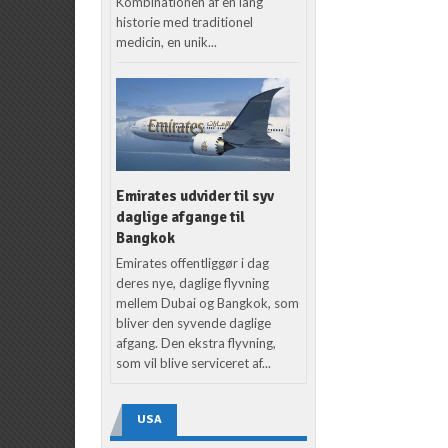
Kombinationen af en lang
historie med traditionel
medicin, en unik...
Emirates udvider til syv
daglige afgange til
Bangkok
Emirates offentliggør i dag
deres nye, daglige flyvning
mellem Dubai og Bangkok, som
bliver den syvende daglige
afgang. Den ekstra flyvning,
som vil blive serviceret af...
USA