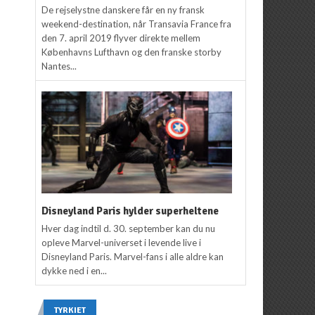
De rejselystne danskere får en ny fransk
weekend-destination, når Transavia France fra
den 7. april 2019 flyver direkte mellem
Københavns Lufthavn og den franske storby
Nantes...
Disneyland Paris hylder superheltene
Hver dag indtil d. 30. september kan du nu
opleve Marvel-universet i levende live i
Disneyland Paris. Marvel-fans i alle aldre kan
dykke ned i en...
TYRKIET