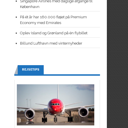
Singapore Airlines med daglige afgange til
København
På ét år har 160.000 fløjet på Premium
Economy med Emirates
Oplev Island og Grønland på én flybillet
Billund Lufthavn med vinternyheder
REJSETIPS