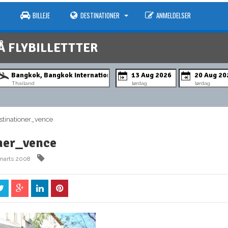
BILLEJE
DESTINATIONER
ANMELDELSER
Å FLYBILLETTTER
Thailand
lørdag
lørdag
tinationer_vence
ner_vence
 marts 2008