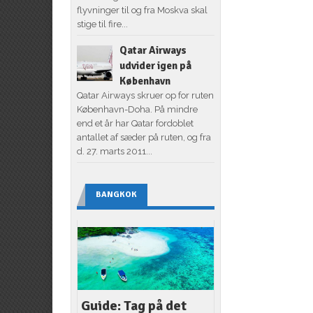
flyvninger til og fra Moskva skal
stige til fire...
Qatar Airways
udvider igen på
København
Qatar Airways skruer op for ruten
København-Doha. På mindre
end et år har Qatar fordoblet
antallet af sæder på ruten, og fra
d. 27. marts 2011...
BANGKOK
Guide: Tag på det