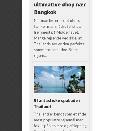
ultimative øhop nær
Bangkok
Når man hører ordet øhop,
tænker man måske først og
fremmest på Middelhavet.
Mange rejsende ved ikke, at
Thailands øer er den perfekte
sommerdestination. Start
rejsen...
5 fantastiske spabade i
Thailand
Thailand er kendt som et af de
mest populære rejsemål med
fokus på velvære og afslapning.