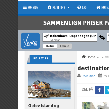
FORSIDE
REJSETIPS
FAQ
HOTEL
SAMMENLIGN PRISER P
Danmark
Retur
Enkelt
Home
» » des
REJSETIPS
destinatio
Redaktion
25.
DEL PÅ
Oplev Island og