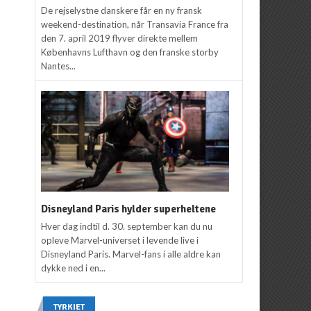
De rejselystne danskere får en ny fransk
weekend-destination, når Transavia France fra
den 7. april 2019 flyver direkte mellem
Københavns Lufthavn og den franske storby
Nantes...
Disneyland Paris hylder superheltene
Hver dag indtil d. 30. september kan du nu
opleve Marvel-universet i levende live i
Disneyland Paris. Marvel-fans i alle aldre kan
dykke ned i en...
TYRKIET