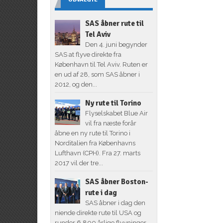
SAS åbner rute til
Tel Aviv
Den 4. juni begynder
SAS at flyve direkte fra
København til Tel Aviv. Ruten er
en ud af 28, som SAS åbner i
2012, og den...
Ny rute til Torino
Flyselskabet Blue Air
vil fra næste forår
åbne en ny rute til Torino i
Norditalien fra Københavns
Lufthavn (CPH). Fra 27. marts
2017 vil der tre...
SAS åbner Boston-
rute i dag
SAS åbner i dag den
niende direkte rute til USA og
runder 6.800 årlige flyvninger