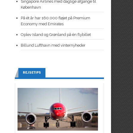
Singapore Airlines med daglige afgange til
København
På ét år har 160.000 fløjet på Premium
Economy med Emirates
Oplev Island og Grønland på én flybillet
Billund Lufthavn med vinternyheder
REJSETIPS