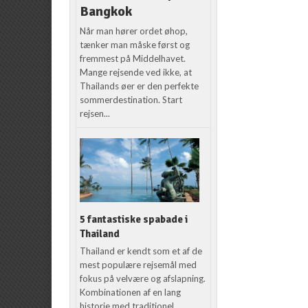
Bangkok
Når man hører ordet øhop,
tænker man måske først og
fremmest på Middelhavet.
Mange rejsende ved ikke, at
Thailands øer er den perfekte
sommerdestination. Start
rejsen...
5 fantastiske spabade i
Thailand
Thailand er kendt som et af de
mest populære rejsemål med
fokus på velvære og afslapning.
Kombinationen af en lang
historie med traditionel