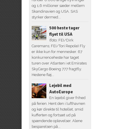
og 1,6 millioner sæder mellem
Skandinavien og USA. SAS
styrker dermed...
500 heste tager
flyet til USA
(foto: FEI/Dirk
Caremans; FEI/Tori Repole) Fly
er ikke kun for mennesker. 67
konkurrenceheste har taget
turen over Atlanten i et Emirates
SkyCargo Boeing 777 fragtfly.
Hestene fløj...
Lejebil med
AutoEurope
En lejebil giver frihed
på ferien. Hent den i lufthavnen
og kør direkte til hotellet, smid
kufferten og fortsæt ud på
spændende oplevelser. Alene
besparelsen på...