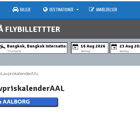
BILLEJE
DESTINATIONER
ANMELDELSER
Å FLYBILLETTTER
Thailand
lørdag
lørdag
LavpriskalenderAAL
vpriskalenderAAL