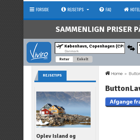
FORSIDE
REJSETIPS
FAQ
HOTEL
SAMMENLIGN PRISER P
Danmark
Retur
Enkelt
Home
» Button
REJSETIPS
ButtonLa
Oplev Island og