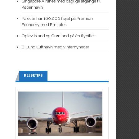
Singapore Airlines med daglige afgange til
København
På ét år har 160.000 fløjet på Premium
Economy med Emirates
Oplev Island og Grønland på én flybillet
Billund Lufthavn med vinternyheder
REJSETIPS