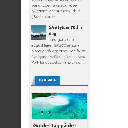
bund. Lige nu kan du købe
billetter til en tur med Airbus
380 for bare...
SAS fylder 70 år i
dag
I morgen den 1.
august fejrer SAS 70 år som
pionerer på vingerne. Den første
flyafgang fra Stockholm til New
York fandt sted samme år den...
BANGKOK
Guide: Tag på det