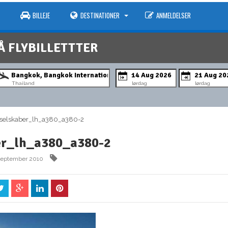
BILLEJE
DESTINATIONER
ANMELDELSER
Å FLYBILLETTTER
Thailand
lørdag
lørdag
selskaber_lh_a380_a380-2
er_lh_a380_a380-2
 september 2010