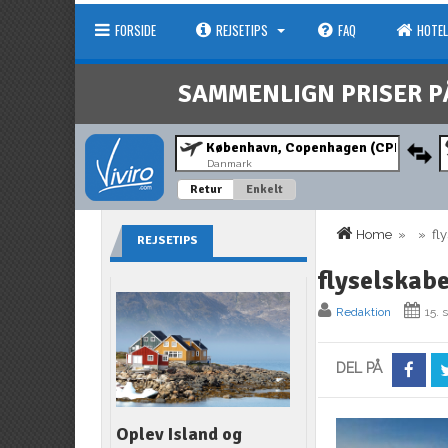
FORSIDE
REJSETIPS
FAQ
HOTEL
SAMMENLIGN PRISER P
Danmark
Retur
Enkelt
Home
» » fly
REJSETIPS
flyselskab
Redaktion
15.
DEL PÅ
Oplev Island og