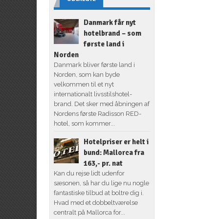
Danmark får nyt
hotelbrand – som
første land i
Norden
Danmark bliver første land i
Norden, som kan byde
velkommen til et nyt
internationalt livsstilshotel-
brand. Det sker med åbningen af
Nordens første Radisson RED-
hotel, som kommer...
Hotelpriser er helt i
bund: Mallorca fra
163,- pr. nat
Kan du rejse lidt udenfor
sæsonen, så har du lige nu nogle
fantastiske tilbud at boltre dig i.
Hvad med et dobbeltværelse
centralt på Mallorca for...