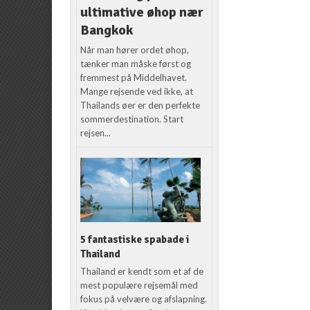
ultimative øhop nær
Bangkok
Når man hører ordet øhop,
tænker man måske først og
fremmest på Middelhavet.
Mange rejsende ved ikke, at
Thailands øer er den perfekte
sommerdestination. Start
rejsen...
5 fantastiske spabade i
Thailand
Thailand er kendt som et af de
mest populære rejsemål med
fokus på velvære og afslapning.