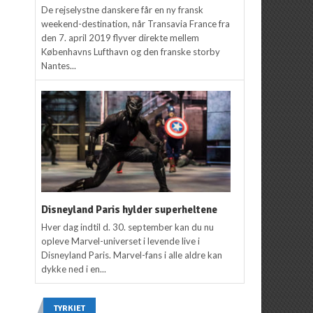
De rejselystne danskere får en ny fransk
weekend-destination, når Transavia France fra
den 7. april 2019 flyver direkte mellem
Københavns Lufthavn og den franske storby
Nantes...
Disneyland Paris hylder superheltene
Hver dag indtil d. 30. september kan du nu
opleve Marvel-universet i levende live i
Disneyland Paris. Marvel-fans i alle aldre kan
dykke ned i en...
TYRKIET