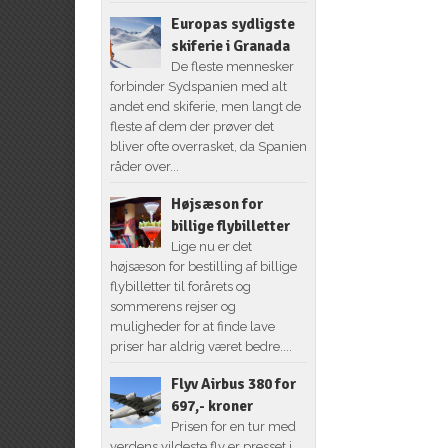
Europas sydligste
skiferie i Granada
De fleste mennesker
forbinder Sydspanien med alt
andet end skiferie, men langt de
fleste af dem der prøver det
bliver ofte overrasket, da Spanien
råder over...
Højsæson for
billige flybilletter
Lige nu er det
højsæson for bestilling af billige
flybilletter til forårets og
sommerens rejser og
muligheder for at finde lave
priser har aldrig været bedre....
Flyv Airbus 380 for
697,- kroner
Prisen for en tur med
verdens vildeste fly er presset i