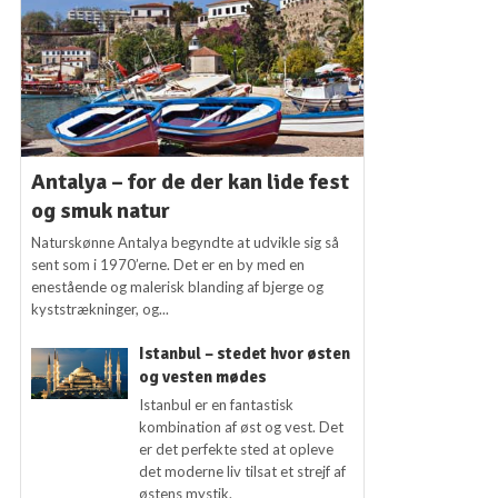
Antalya – for de der kan lide fest
og smuk natur
Naturskønne Antalya begyndte at udvikle sig så
sent som i 1970’erne. Det er en by med en
enestående og malerisk blanding af bjerge og
kyststrækninger, og...
Istanbul – stedet hvor østen
og vesten mødes
Istanbul er en fantastisk
kombination af øst og vest. Det
er det perfekte sted at opleve
det moderne liv tilsat et strejf af
østens mystik.