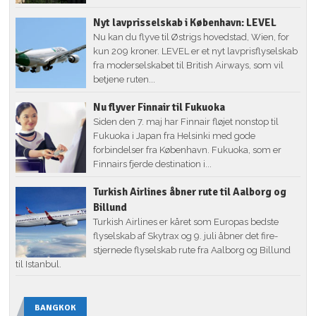
Nyt lavprisselskab i København: LEVEL
Nu kan du flyve til Østrigs hovedstad, Wien, for
kun 209 kroner. LEVEL er et nyt lavprisflyselskab
fra moderselskabet til British Airways, som vil
betjene ruten...
Nu flyver Finnair til Fukuoka
Siden den 7. maj har Finnair fløjet nonstop til
Fukuoka i Japan fra Helsinki med gode
forbindelser fra København. Fukuoka, som er
Finnairs fjerde destination i...
Turkish Airlines åbner rute til Aalborg og
Billund
Turkish Airlines er kåret som Europas bedste
flyselskab af Skytrax og 9. juli åbner det fire-
stjernede flyselskab rute fra Aalborg og Billund
til Istanbul.
BANGKOK