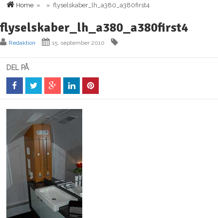
Home
» » flyselskaber_lh_a380_a380first4
flyselskaber_lh_a380_a380first4
Redaktion
15. september 2010
DEL PÅ