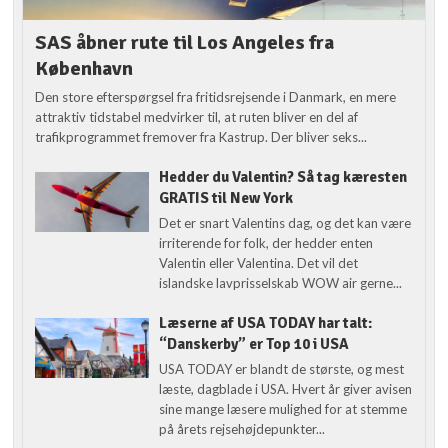
SAS åbner rute til Los Angeles fra
København
Den store efterspørgsel fra fritidsrejsende i Danmark, en mere
attraktiv tidstabel medvirker til, at ruten bliver en del af
trafikprogrammet fremover fra Kastrup. Der bliver seks...
Hedder du Valentin? Så tag kæresten
GRATIS til New York
Det er snart Valentins dag, og det kan være
irriterende for folk, der hedder enten
Valentin eller Valentina. Det vil det
islandske lavprisselskab WOW air gerne...
Læserne af USA TODAY har talt:
“Danskerby” er Top 10 i USA
USA TODAY er blandt de største, og mest
læste, dagblade i USA. Hvert år giver avisen
sine mange læsere mulighed for at stemme
på årets rejsehøjdepunkter...