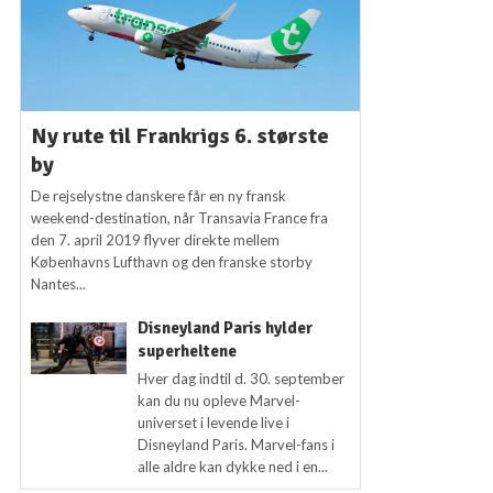
Ny rute til Frankrigs 6. største
by
De rejselystne danskere får en ny fransk
weekend-destination, når Transavia France fra
den 7. april 2019 flyver direkte mellem
Københavns Lufthavn og den franske storby
Nantes...
Disneyland Paris hylder
superheltene
Hver dag indtil d. 30. september
kan du nu opleve Marvel-
universet i levende live i
Disneyland Paris. Marvel-fans i
alle aldre kan dykke ned i en...