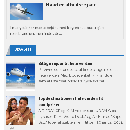
Hvad er afbudsrejser
I mange år har man arbejdet med begrebet afbudsrejser i
rejsebranchen, men findes de...
UDVALGTE
Billige rejser til hele verden
På Viviro.com er det let at finde billige rejser til
hele verden. Med blot et enkelt klik får du en
samlet liste over priser fra flyselskaber...
Topdestinationer i hele verden til
bundpriser
AIR FRANCE og KLM holder stort UDSALG på
flyrejser: KLM "World Deals" og Air France "Super
Salg" løber af stablen frem til den 26.januar 2011.
Flyv...