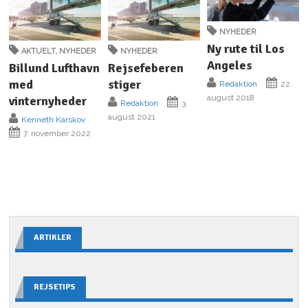
NYHEDER
Ny rute til Los
AKTUELT
,
NYHEDER
NYHEDER
Angeles
Billund Lufthavn
Rejsefeberen
med
stiger
Redaktion
22.
august 2018
vinternyheder
Redaktion
3.
august 2021
Kenneth Karskov
7. november 2022
ARTIKLER
REJSETIPS