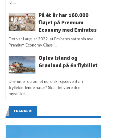
juli...
På ét år har 160.000
fløjet på Premium
Economy med Emirates
Det var i august 2022, at Emirates satte sin nye
Premium Economy Class i...
Oplev Island og
Grønland på én flybillet
Drømmer du om et nordisk rejseeventyr i
tryllebindende natur? Skal det være den
mystiske...
FRANKRIG