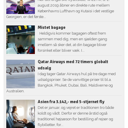
august 2019 åbner en direkte rute mellem
Københavns Lufthavn og Kutaisi i det vestlige
Georgien, er det første...
Mistet bagage
Heldigvis kommer bagagen oftest frem
sammen med dig, men en sjælden gang
imellem så sker det, at din bagage bliver
forsinket eller bliver væk. I...
Qatar Airways med 72 timers globalt
udsalg
I dag tager Qatar Airways hul på tre dage med
udsalgspriser. Se de vanvittige priser til bl.a.
Bangkok, Phuket, Dubai, Bali, Maldiverne og
Australien.
Asien fra 3.142,- med 5-stjernet fly
Det er januar, og vejret er traditionen tro både
koldt og vådt. Derfor er denne årstid også
traditionel højsæson for bestilling af rejser og
flybilletter, for...