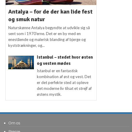
Antalya – for de der kan lide fest
og smuk natur
Naturskønne Antalya begyndte at udvikle sig så
sent som i 1970’erne. Det er en by med en
enestående og malerisk blanding af bjerge og
kyststrækninger, og...
Istanbul – stedet hvor østen
og vesten mødes
Istanbul er en fantastisk
kombination af øst og vest. Det
er det perfekte sted at opleve
det moderne liv tilsat et strejf af
østens mystik.
Om os
Presse