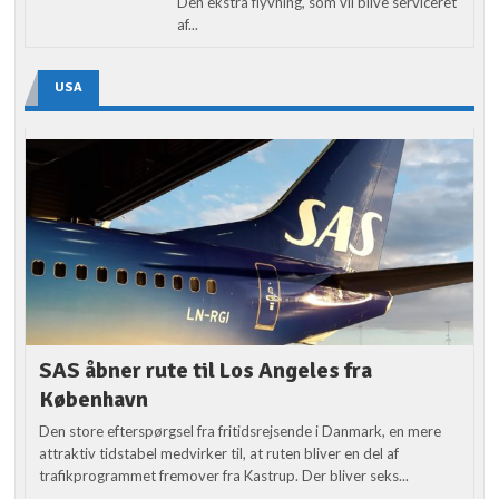
Den ekstra flyvning, som vil blive serviceret
af...
USA
SAS åbner rute til Los Angeles fra
København
Den store efterspørgsel fra fritidsrejsende i Danmark, en mere
attraktiv tidstabel medvirker til, at ruten bliver en del af
trafikprogrammet fremover fra Kastrup. Der bliver seks...