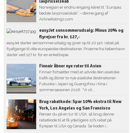
lavprisselskab
Norwegian er endnu engang kåret til ”Europas
bedste lavprisselskab” – denne gang af
AirlineRatings.com
easyJet sensommerudsalg: Minus 20% og
flyrejser fra kr. 127,-
easyJet starter sensommerudsalg og giver op til 20 pct. rabat på
flyafgange til otte europæiske destinationer. Priserne fra København
starter ved 127 kr. for en enkeltrejse.
Finnair åbner nye ruter til Asien
Finnair fortsætter med at udvide den asiatiske
trafik og åbner to nye asiatiske destinationer:
Fukuoka i Japan og Guangzhou i Kina i
sommersæsonen 2016. “Vi vil...
Brug rabatkode: Spar 10% ekstra til New
York, Los Angeles og San Fransisco
Pønser du på en tur til USA, så brug denne
rabatkode til at få yderligere 10% rabat på
flyrejser til USA og Canada. Se koden i...