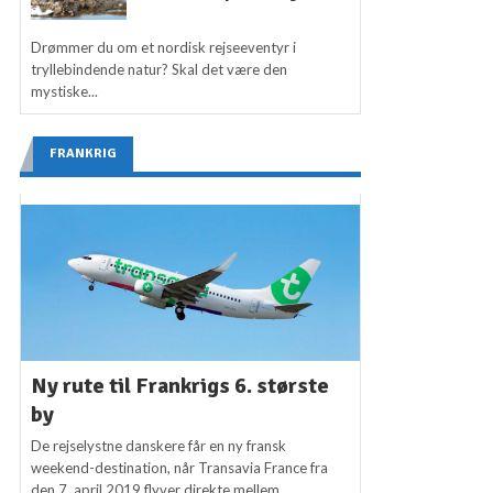
Drømmer du om et nordisk rejseeventyr i
tryllebindende natur? Skal det være den
mystiske...
FRANKRIG
Ny rute til Frankrigs 6. største
by
De rejselystne danskere får en ny fransk
weekend-destination, når Transavia France fra
den 7. april 2019 flyver direkte mellem