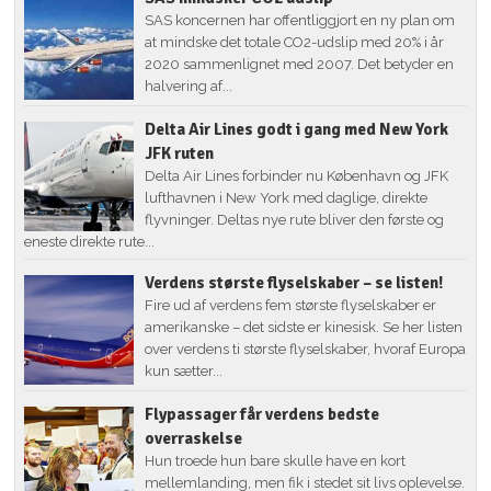
SAS koncernen har offentliggjort en ny plan om
at mindske det totale CO2-udslip med 20% i år
2020 sammenlignet med 2007. Det betyder en
halvering af...
Delta Air Lines godt i gang med New York
JFK ruten
Delta Air Lines forbinder nu København og JFK
lufthavnen i New York med daglige, direkte
flyvninger. Deltas nye rute bliver den første og
eneste direkte rute...
Verdens største flyselskaber – se listen!
Fire ud af verdens fem største flyselskaber er
amerikanske – det sidste er kinesisk. Se her listen
over verdens ti største flyselskaber, hvoraf Europa
kun sætter...
Flypassager får verdens bedste
overraskelse
Hun troede hun bare skulle have en kort
mellemlanding, men fik i stedet sit livs oplevelse.