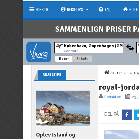
FORSIDE
REJSETIPS
FAQ
HOTEL
SAMMENLIGN PRISER P
Danmark
Retur
Enkelt
Home
» » roya
REJSETIPS
royal-jord
Redaktion
23. 
DEL PÅ
Oplev Island og