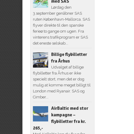
med SAS
Lørdag den
3.september genåbner SAS
ruten København-Mallorca. SAS
flyver direkte til den spanske
ferieø to gange om ugen. Fra
vinterens trafikprogram er SAS
det eneste selskab...
Billige flybilletter
fra Århus
Udvalget af billige
flybilletter fra Århus er ikke
specielt stort, men det er dog
mulig at komme meget billigt til
London med Ryanair. SAS og
Cimber...
AirBaltic med stor
kampagne –
flybilletter fra kr.
265,-