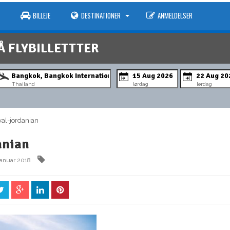
BILLEJE
DESTINATIONER
ANMELDELSER
Å FLYBILLETTTER
Thailand
lørdag
lørdag
l-jordanian
anian
januar 2018