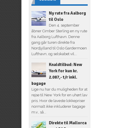
Ny rute fra Aalborg
til Oslo
Den 4. september
åbner Cimber Sterling en ny rute
fra Aalborg Lufthavn. Denne
gang går turen direkte fra
Nordjylland til Oslo Gardermoen
Lufthavn, og selskabet vil...
Knaldtilbud: New
York for kun kr.
2.087,- t/r inkl.
bagage
Lige nu har du muligheden for at
rejse til New York for en uhørt lav
pris. Hvor de laveste lokkepriser
normalt ikke inkluderer bagage
m.v., så...
Direkte til Mallorca