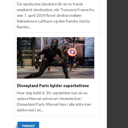
De rejselystne danskere får en ny fransk
weekend-destination, når Transavia France fra
den 7. april 2019 flyver direkte mellem
Københavns Lufthavn og den franske storby
Nantes...
Disneyland Paris hylder superheltene
Hver dag indtil d. 30. september kan du nu
opleve Marvel-universet i levende live i
Disneyland Paris. Marvel-fans i alle aldre kan
dykke ned i en...
TYRKIET