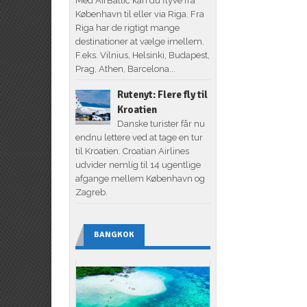
Med AirBaltic kan du flyve fra
København til eller via Riga. Fra
Riga har de rigtigt mange
destinationer at vælge imellem.
F.eks. Vilnius, Helsinki, Budapest,
Prag, Athen, Barcelona...
Rutenyt: Flere fly til
Kroatien
Danske turister får nu
endnu lettere ved at tage en tur
til Kroatien. Croatian Airlines
udvider nemlig til 14 ugentlige
afgange mellem København og
Zagreb.
BANGKOK