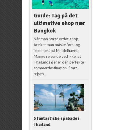
Guide: Tag på det
ultimative øhop nær
Bangkok
Når man hører ordet øhop,
tænker man måske først og
fremmest på Middelhavet.
Mange rejsende ved ikke, at
Thailands øer er den perfekte
sommerdestination. Start
rejsen...
5 fantastiske spabade i
Thailand