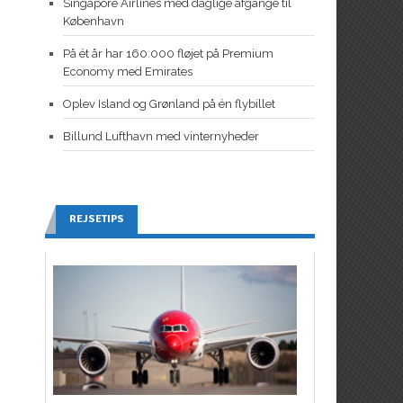
Singapore Airlines med daglige afgange til
København
På ét år har 160.000 fløjet på Premium
Economy med Emirates
Oplev Island og Grønland på én flybillet
Billund Lufthavn med vinternyheder
REJSETIPS