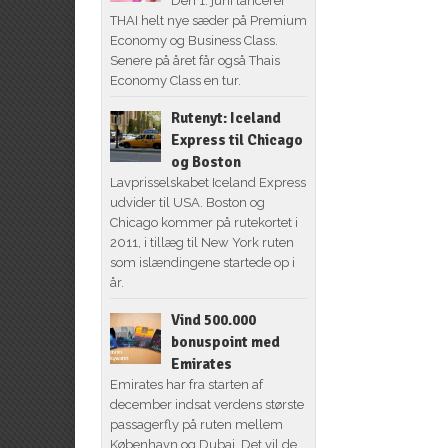
Den 1. juni lancerer
THAI helt nye sæder på Premium
Economy og Business Class.
Senere på året får også Thais
Economy Class en tur.
Rutenyt: Iceland
Express til Chicago
og Boston
Lavprisselskabet Iceland Express
udvider til USA. Boston og
Chicago kommer på rutekortet i
2011, i tillæg til New York ruten
som islændingene startede op i
år.
Vind 500.000
bonuspoint med
Emirates
Emirates har fra starten af
december indsat verdens største
passagerfly på ruten mellem
København og Dubai. Det vil de