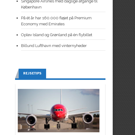
Singapore Airlines med daglige afgange til
København
På ét år har 160.000 fløjet på Premium
Economy med Emirates
Oplev Island og Grønland på én flybillet
Billund Lufthavn med vinternyheder
REJSETIPS