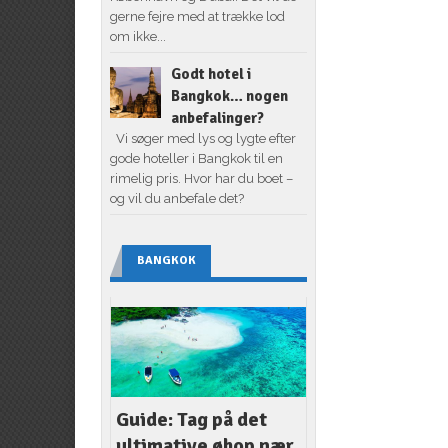
gerne fejre med at trække lod
om ikke...
Godt hotel i
Bangkok… nogen
anbefalinger?
Vi søger med lys og lygte efter
gode hoteller i Bangkok til en
rimelig pris. Hvor har du boet –
og vil du anbefale det?
BANGKOK
Guide: Tag på det
ultimative øhop nær