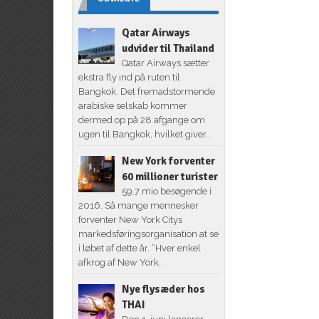
Qatar Airways
udvider til Thailand
Qatar Airways sætter
ekstra fly ind på ruten til
Bangkok. Det fremadstormende
arabiske selskab kommer
dermed op på 28 afgange om
ugen til Bangkok, hvilket giver...
New York forventer
60 millioner turister
59,7 mio besøgende i
2016. Så mange mennesker
forventer New York Citys
markedsføringsorganisation at se
i løbet af dette år. ”Hver enkel
afkrog af New York...
Nye flysæder hos
THAI