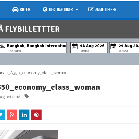
BILLEJE
DESTINATIONER
ANMELDELSER
Å FLYBILLETTTER
Thailand
lørdag
lørdag
nair_A350_economy_class_woman
350_economy_class_woman
 august 2018