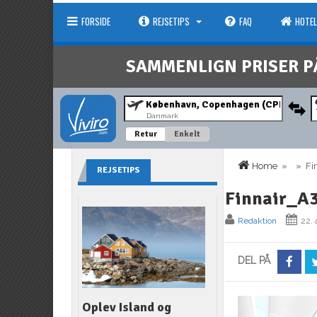
FORSIDE
REJSETIPS
FAQ
HOTEL
SAMMENLIGN PRISER P
Danmark
Retur
Enkelt
Home
» » Fin
REJSETIPS
Finnair_A
Redaktion
22.
DEL PÅ
Oplev Island og