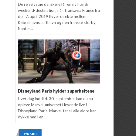
De rejselystne danskere får en ny fransk
weekend-destination, når Transavia France fra
den 7. april 2019 flyver direkte mellem
Københavns Lufthavn og den franske storby
Nantes...
Disneyland Paris hylder superheltene
Hver dag indtil d. 30. september kan du nu
opleve Marvel-universet i levende live i
Disneyland Paris. Marvel-fans i alle aldre kan
dykke ned i en...
TYRKIET