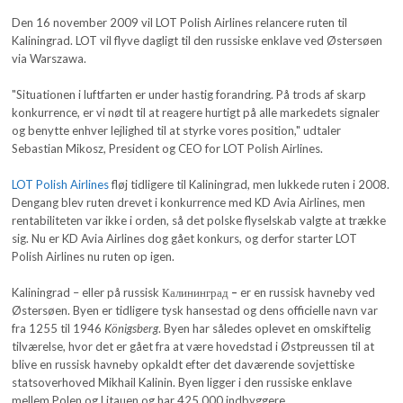
Den 16 november 2009 vil LOT Polish Airlines relancere ruten til
Kaliningrad. LOT vil flyve dagligt til den russiske enklave ved Østersøen
via Warszawa.
"Situationen i luftfarten er under hastig forandring. På trods af skarp
konkurrence, er vi nødt til at reagere hurtigt på alle markedets signaler
og benytte enhver lejlighed til at styrke vores position," udtaler
Sebastian Mikosz, President og CEO for LOT Polish Airlines.
LOT Polish Airlines
fløj tidligere til Kaliningrad, men lukkede ruten i 2008.
Dengang blev ruten drevet i konkurrence med KD Avia Airlines, men
rentabiliteten var ikke i orden, så det polske flyselskab valgte at trække
sig. Nu er KD Avia Airlines dog gået konkurs, og derfor starter LOT
Polish Airlines nu ruten op igen.
Kaliningrad – eller på russisk Калининград
–
er en russisk havneby ved
Østersøen. Byen er tidligere tysk hansestad og dens officielle navn var
fra 1255 til 1946
Königsberg
. Byen har således oplevet en omskiftelig
tilværelse, hvor det er gået fra at være hovedstad i Østpreussen til at
blive en russisk havneby opkaldt efter det daværende sovjettiske
statsoverhoved Mikhail Kalinin. Byen ligger i den russiske enklave
mellem Polen og Litauen og har 425.000 indbyggere.