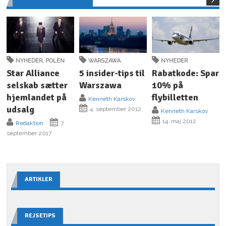
NYHEDER
,
POLEN
WARSZAWA
NYHEDER
Star Alliance
5 insider-tips til
Rabatkode: Spar
selskab sætter
Warszawa
10% på
hjemlandet på
flybilletten
Kenneth Karskov
udsalg
4. september 2012
Kenneth Karskov
14. maj 2012
Redaktion
7.
september 2017
ARTIKLER
REJSETIPS