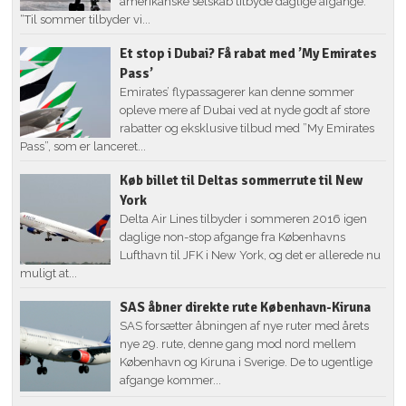
amerikanske selskab tilbyde daglige afgange.
“Til sommer tilbyder vi...
Et stop i Dubai? Få rabat med ’My Emirates
Pass’
Emirates’ flypassagerer kan denne sommer
opleve mere af Dubai ved at nyde godt af store
rabatter og eksklusive tilbud med ”My Emirates
Pass”, som er lanceret...
Køb billet til Deltas sommerrute til New
York
Delta Air Lines tilbyder i sommeren 2016 igen
daglige non-stop afgange fra Københavns
Lufthavn til JFK i New York, og det er allerede nu
muligt at...
SAS åbner direkte rute København-Kiruna
SAS forsætter åbningen af nye ruter med årets
nye 29. rute, denne gang mod nord mellem
København og Kiruna i Sverige. De to ugentlige
afgange kommer...