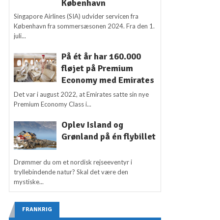
København
Singapore Airlines (SIA) udvider servicen fra
København fra sommersæsonen 2024. Fra den 1.
juli...
På ét år har 160.000
fløjet på Premium
Economy med Emirates
Det var i august 2022, at Emirates satte sin nye
Premium Economy Class i...
Oplev Island og
Grønland på én flybillet
Drømmer du om et nordisk rejseeventyr i
tryllebindende natur? Skal det være den
mystiske...
FRANKRIG