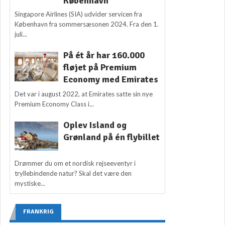
København
Singapore Airlines (SIA) udvider servicen fra
København fra sommersæsonen 2024. Fra den 1.
juli...
På ét år har 160.000
fløjet på Premium
Economy med Emirates
Det var i august 2022, at Emirates satte sin nye
Premium Economy Class i...
Oplev Island og
Grønland på én flybillet
Drømmer du om et nordisk rejseeventyr i
tryllebindende natur? Skal det være den
mystiske...
FRANKRIG