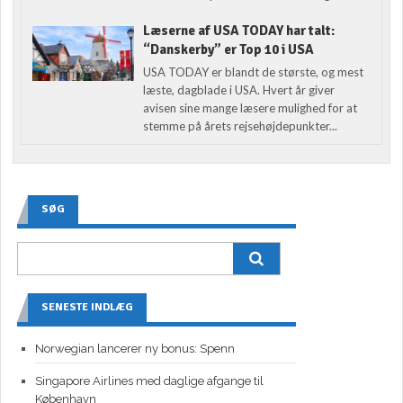
Læserne af USA TODAY har talt:
“Danskerby” er Top 10 i USA
USA TODAY er blandt de største, og mest
læste, dagblade i USA. Hvert år giver
avisen sine mange læsere mulighed for at
stemme på årets rejsehøjdepunkter...
SØG
SENESTE INDLÆG
Norwegian lancerer ny bonus: Spenn
Singapore Airlines med daglige afgange til
København