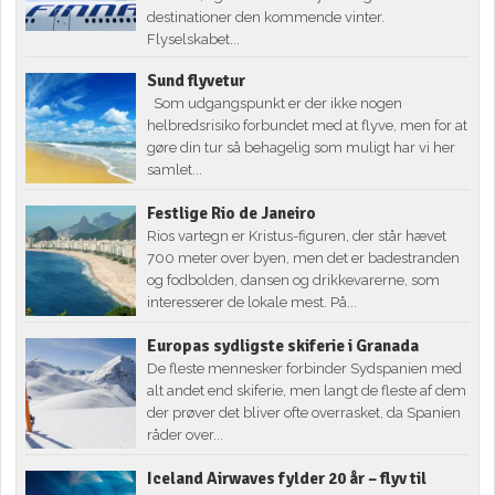
destinationer den kommende vinter.
Flyselskabet...
Sund flyvetur
Som udgangspunkt er der ikke nogen
helbredsrisiko forbundet med at flyve, men for at
gøre din tur så behagelig som muligt har vi her
samlet...
Festlige Rio de Janeiro
Rios vartegn er Kristus-figuren, der står hævet
700 meter over byen, men det er badestranden
og fodbolden, dansen og drikkevarerne, som
interesserer de lokale mest. På...
Europas sydligste skiferie i Granada
De fleste mennesker forbinder Sydspanien med
alt andet end skiferie, men langt de fleste af dem
der prøver det bliver ofte overrasket, da Spanien
råder over...
Iceland Airwaves fylder 20 år – flyv til