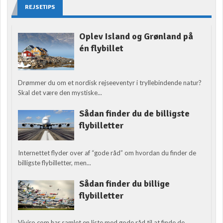
REJSETIPS
Oplev Island og Grønland på
én flybillet
Drømmer du om et nordisk rejseeventyr i tryllebindende natur?
Skal det være den mystiske...
Sådan finder du de billigste
flybilletter
Internettet flyder over af “gode råd” om hvordan du finder de
billigste flybilletter, men...
Sådan finder du billige
flybilletter
Viviro.com har samlet en liste med gode råd til at finde de