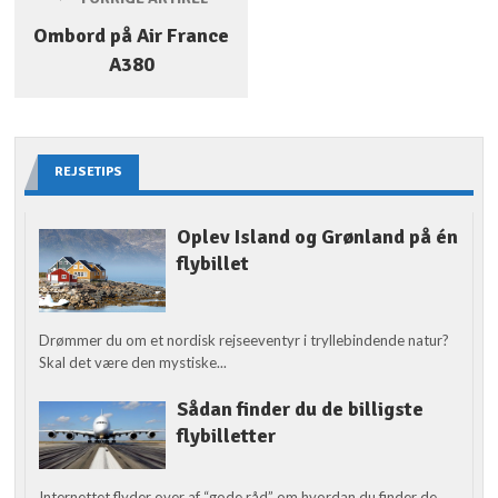
Ombord på Air France
A380
REJSETIPS
Oplev Island og Grønland på én
flybillet
Drømmer du om et nordisk rejseeventyr i tryllebindende natur?
Skal det være den mystiske...
Sådan finder du de billigste
flybilletter
Internettet flyder over af “gode råd” om hvordan du finder de