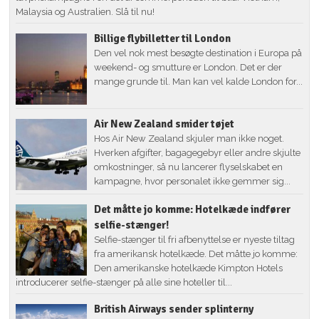
Malaysia og Australien. Slå til nu!
Billige flybilletter til London
Den vel nok mest besøgte destination i Europa på
weekend- og smutture er London. Det er der
mange grunde til. Man kan vel kalde London for...
Air New Zealand smider tøjet
Hos Air New Zealand skjuler man ikke noget.
Hverken afgifter, bagagegebyr eller andre skjulte
omkostninger, så nu lancerer flyselskabet en
kampagne, hvor personalet ikke gemmer sig...
Det måtte jo komme: Hotelkæde indfører
selfie-stænger!
Selfie-stænger til fri afbenyttelse er nyeste tiltag
fra amerikansk hotelkæde. Det måtte jo komme:
Den amerikanske hotelkæde Kimpton Hotels
introducerer selfie-stænger på alle sine hoteller til...
British Airways sender splinterny