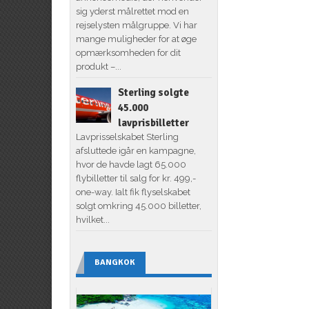
sig yderst målrettet mod en
rejselysten målgruppe. Vi har
mange muligheder for at øge
opmærksomheden for dit
produkt –...
Sterling solgte
45.000
lavprisbilletter
Lavprisselskabet Sterling
afsluttede igår en kampagne,
hvor de havde lagt 65.000
flybilletter til salg for kr. 499,-
one-way. Ialt fik flyselskabet
solgt omkring 45.000 billetter,
hvilket...
BANGKOK