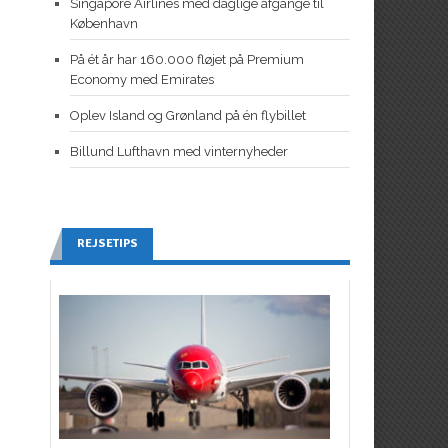
Singapore Airlines med daglige afgange til
København
På ét år har 160.000 fløjet på Premium
Economy med Emirates
Oplev Island og Grønland på én flybillet
Billund Lufthavn med vinternyheder
REJSETIPS