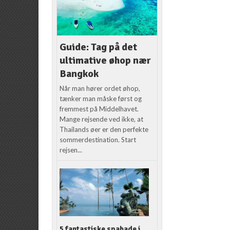
Guide: Tag på det
ultimative øhop nær
Bangkok
Når man hører ordet øhop,
tænker man måske først og
fremmest på Middelhavet.
Mange rejsende ved ikke, at
Thailands øer er den perfekte
sommerdestination. Start
rejsen...
5 fantastiske spabade i