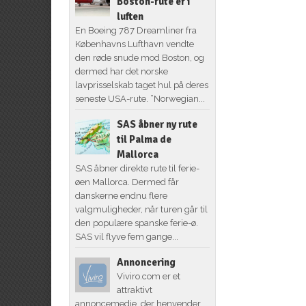
Boston-rute er i
luften
En Boeing 787 Dreamliner fra
Københavns Lufthavn vendte
den røde snude mod Boston, og
dermed har det norske
lavprisselskab taget hul på deres
seneste USA-rute. ”Norwegian...
SAS åbner ny rute
til Palma de
Mallorca
SAS åbner direkte rute til ferie-
øen Mallorca. Dermed får
danskerne endnu flere
valgmuligheder, når turen går til
den populære spanske ferie-ø.
SAS vil flyve fem gange...
Annoncering
Viviro.com er et
attraktivt
annoncemedie, der henvender