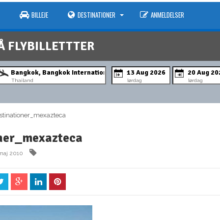
BILLEJE
DESTINATIONER
ANMELDELSER
Å FLYBILLETTTER
Thailand
lørdag
lørdag
tinationer_mexazteca
ner_mexazteca
maj 2010