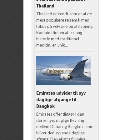
Thailand
Thailand er kendt som et af de
mest populære rejsemål med
fokus på velvære og afslapning.
Kombinationen af en lang
historie med traditionel
medicin, en unik...
Emirates udvider til syv
daglige afgange til
Bangkok
Emirates offentliggør i dag
deres nye, daglige flyvning
mellem Dubai og Bangkok, som
bliver den syvende daglige
afgang. Den ekstra flyvning,