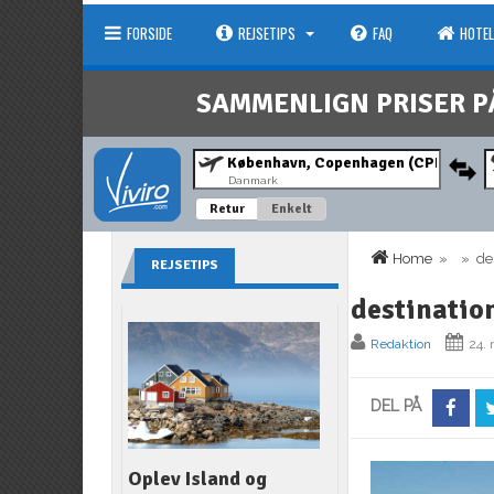
FORSIDE
REJSETIPS
FAQ
HOTEL
SAMMENLIGN PRISER P
Danmark
Retur
Enkelt
Home
» » des
REJSETIPS
destinatio
Redaktion
24. 
DEL PÅ
Oplev Island og