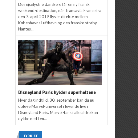
De rejselystne danskere får en ny fransk
weekend-destination, når Transavia France fra
den 7. april 2019 flyver direkte mellem
Københavns Lufthavn og den franske storby
Nantes...
Disneyland Paris hylder superheltene
Hver dag indtil d. 30. september kan du nu
opleve Marvel-universet i levende live i
Disneyland Paris. Marvel-fans i alle aldre kan
dykke ned i en...
TYRKIET