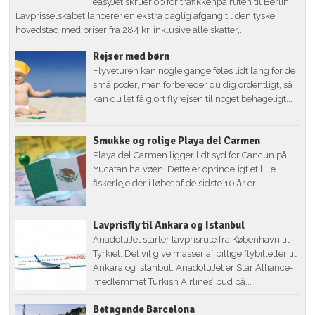
easyJet skruer op for trafikkenpå ruten til Berlin.
Lavprisselskabet lancerer en ekstra daglig afgang til den tyske
hovedstad med priser fra 284 kr. inklusive alle skatter,...
Rejser med børn
Flyveturen kan nogle gange føles lidt lang for de
små poder, men forbereder du dig ordentligt, så
kan du let få gjort flyrejsen til noget behageligt...
Smukke og rolige Playa del Carmen
Playa del Carmen ligger lidt syd for Cancun på
Yucatan halvøen. Dette er oprindeligt et lille
fiskerleje der i løbet af de sidste 10 år er...
Lavprisfly til Ankara og Istanbul
AnadoluJet starter lavprisrute fra København til
Tyrkiet. Det vil give masser af billige flybilletter til
Ankara og Istanbul. AnadoluJet er Star Alliance-
medlemmet Turkish Airlines’ bud på...
Betagende Barcelona