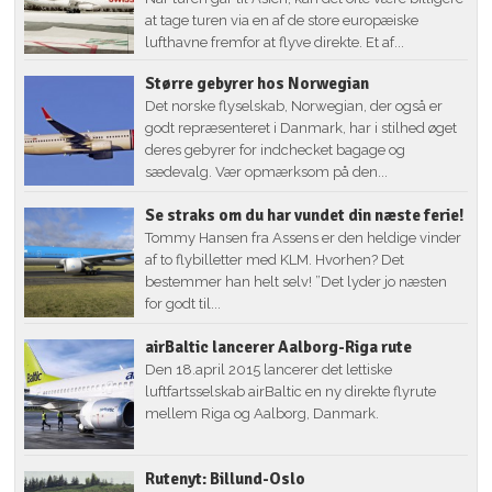
at tage turen via en af de store europæiske
lufthavne fremfor at flyve direkte. Et af...
Større gebyrer hos Norwegian
Det norske flyselskab, Norwegian, der også er
godt repræsenteret i Danmark, har i stilhed øget
deres gebyrer for indchecket bagage og
sædevalg. Vær opmærksom på den...
Se straks om du har vundet din næste ferie!
Tommy Hansen fra Assens er den heldige vinder
af to flybilletter med KLM. Hvorhen? Det
bestemmer han helt selv! ”Det lyder jo næsten
for godt til...
airBaltic lancerer Aalborg-Riga rute
Den 18.april 2015 lancerer det lettiske
luftfartsselskab airBaltic en ny direkte flyrute
mellem Riga og Aalborg, Danmark.
Rutenyt: Billund-Oslo