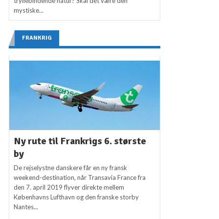
tryllebindende natur? Skal det være den
mystiske...
FRANKRIG
Ny rute til Frankrigs 6. største
by
De rejselystne danskere får en ny fransk
weekend-destination, når Transavia France fra
den 7. april 2019 flyver direkte mellem
Københavns Lufthavn og den franske storby
Nantes...