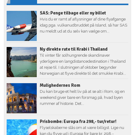
SAS: Penge tilbage eller ny billet
Hvis du er ramt af aflysninger af dine flyafgange
idag pga. vulkanudbruddet på Island, så har SAS
nu meldt ud at du selv kan vælge om...
Ny direkte rute til Krabi i Thailand
Til vinter får solhungrende skandinaver
yderligere en langdistancedestination i Thailand
at rejse til. I slutningen af oktober begynder
Norwegian at flyve direkte til det smukke Krabi...
Mulighedernes Rom
Du kan bruge et helt liv på at se alt i Rom, og en
weekend giver bare en forsmag på, hvad byen
rummer af historie. Det...
Prisbombe: Europa fra 298,- tur/retur!
Flyselskaberne slås om at være billigst. Lige nu
kan du flyve ud i Europa for bare kr. 298,-