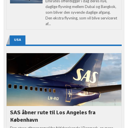
Emirates offentliggør i dag deres nye,
daglige flyvning mellem Dubai og Bangkok,
som bliver den syvende daglige afgang.
Den ekstra flyvning, som vil blive serviceret
af...
USA
SAS åbner rute til Los Angeles fra
København
Den store efterspørgsel fra fritidsrejsende i Danmark, en mere