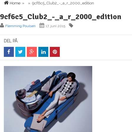
Home
» » 9cf6c5_Club2_-_a_r_2000_edition
9cf6c5_Club2_-_a_r_2000_edition
Flemming Poulsen
17. juni 2015
DEL PÅ