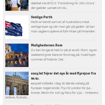
dækket ind af EU’s ”Forordning Nr. 261/2004”,
der gælder uanset om du...
Venlige Perth
Perth er kendt som en af Australiens mest
venlige byer og når man går på gaden, så kan
man sagtens opleve at folk hilser på hinanden...
Mulighedernes Rom
Du kan bruge et helt liv på at se alt i Rom, og en
weekend giver bare en forsmag på, hvad byen
rummer af historie. Det...
easyJet fejrer det nye år med flyrejser fra
94 kr.
easyJet indleder i dag sit største udsalg på
flyrejser nogensinde. Flyv til London for 94,-
kroner, Berlin for 116 og Paris for 134,-. Vinterens
skiferie, forårets...