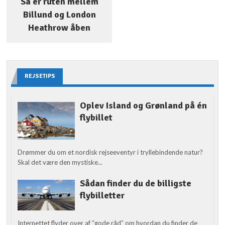
Så er ruten mellem
Billund og London
Heathrow åben
REJSETIPS
Oplev Island og Grønland på én
flybillet
Drømmer du om et nordisk rejseeventyr i tryllebindende natur?
Skal det være den mystiske...
Sådan finder du de billigste
flybilletter
Internettet flyder over af “gode råd” om hvordan du finder de