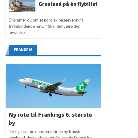
Grønland på én flybillet
Drømmer du om et nordisk rejseeventyr i
tryllebindende natur? Skal det være den
mystiske...
FRANKRIG
Ny rute til Frankrigs 6. største
by
De rejselystne danskere får en ny fransk
weekend-destination, når Transavia France fra