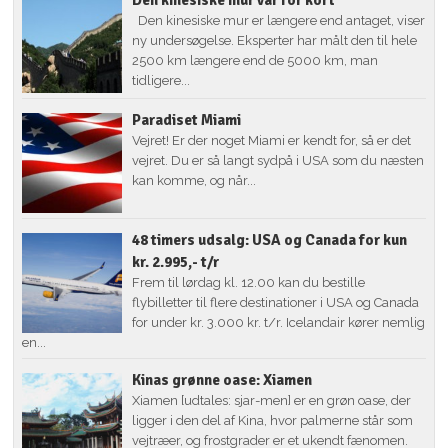
Den kinesiske mur er længere end antaget, viser
ny undersøgelse. Eksperter har målt den til hele
2500 km længere end de 5000 km, man
tidligere...
Paradiset Miami
Vejret! Er der noget Miami er kendt for, så er det
vejret. Du er så langt sydpå i USA som du næsten
kan komme, og når...
48 timers udsalg: USA og Canada for kun
kr. 2.995,- t/r
Frem til lørdag kl. 12.00 kan du bestille
flybilletter til flere destinationer i USA og Canada
for under kr. 3.000 kr. t/r. Icelandair kører nemlig
en...
Kinas grønne oase: Xiamen
Xiamen [udtales: sjar-men] er en grøn oase, der
ligger i den del af Kina, hvor palmerne står som
vejtræer, og frostgrader er et ukendt fænomen.