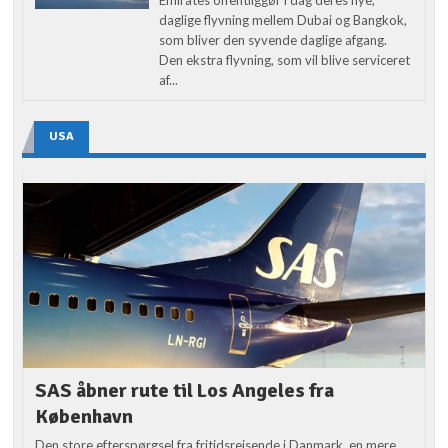
daglige flyvning mellem Dubai og Bangkok,
som bliver den syvende daglige afgang.
Den ekstra flyvning, som vil blive serviceret
af...
USA
SAS åbner rute til Los Angeles fra
København
Den store efterspørgsel fra fritidsrejsende i Danmark, en mere