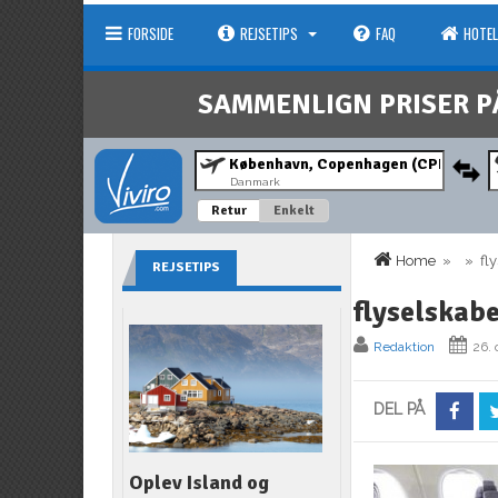
FORSIDE
REJSETIPS
FAQ
HOTEL
SAMMENLIGN PRISER P
Danmark
Retur
Enkelt
Home
» » flys
REJSETIPS
flyselskab
Redaktion
26. 
DEL PÅ
Oplev Island og