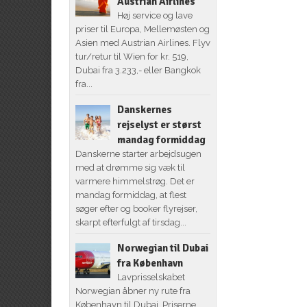
Austrian Airlines
Høj service og lave
priser til Europa, Mellemøsten og
Asien med Austrian Airlines. Flyv
tur/retur til Wien for kr. 519,
Dubai fra 3.233,- eller Bangkok
fra...
Danskernes
rejselyst er størst
mandag formiddag
Danskerne starter arbejdsugen
med at drømme sig væk til
varmere himmelstrøg. Det er
mandag formiddag, at flest
søger efter og booker flyrejser,
skarpt efterfulgt af tirsdag...
Norwegian til Dubai
fra København
Lavprisselskabet
Norwegian åbner ny rute fra
København til Dubai. Priserne