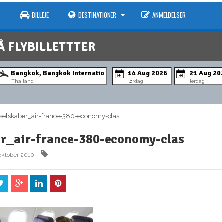
BILLEJE
DESTINATIONER
ANMELDELSER
Å FLYBILLETTTER
Thailand
lørdag
lørdag
elskaber_air-france-380-economy-clas
er_air-france-380-economy-clas
oktober 2010