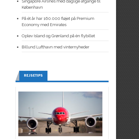
Singapore Airlines med daglige afgange til
København
På ét år har 160.000 fløjet på Premium
Economy med Emirates
Oplev Island og Grønland på én flybillet
Billund Lufthavn med vinternyheder
REJSETIPS