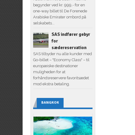
begynder ved kr. 999,- for en
one-way billet til De Forenede
Arabiske Emirater ombord på
selskabets...
SAS indfører gebyr
for
sædereservation
SAS tilbyder nu alle kunder med
Go-billet – "Economy Class" – til
europæiske destinationer
muligheden for at
forhåndsreservere favoritsædet
mod ekstra betaling.
BANGKOK