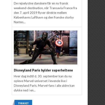
De rejselystne danskere får en ny fransk
weekend-destination, når Transavia France fra
den 7. april 2019 flyver direkte mellem
Københavns Lufthavn og den franske storby
Nantes...
Disneyland Paris hylder superheltene
Hver dag indtil d. 30. september kan du nu
opleve Marvel-universet i levende live i
Disneyland Paris. Marvel-fans i alle aldre kan
dykke ned i en...
TYRKIET