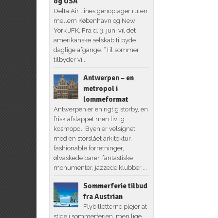
og USA
Delta Air Lines genoptager ruten
mellem København og New
York JFK. Fra d. 3. juni vil det
amerikanske selskab tilbyde
daglige afgange. “Til sommer
tilbyder vi...
Antwerpen – en
metropol i
lommeformat
Antwerpen er en rigtig storby, en
frisk afslappet men livlig
kosmopol. Byen er velsignet
med en storslået arkitektur,
fashionable forretninger,
ølvaskede barer, fantastiske
monumenter, jazzede klubber,...
Sommerferie tilbud
fra Austrian
Flybilletterne plejer at
stige i sommerferien, men lige