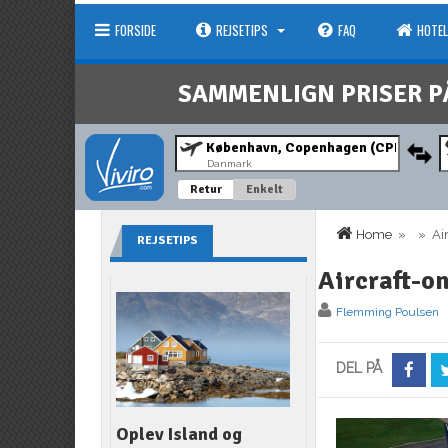
FORSIDE
REJSETIPS
FAQ
HOTEL
SAMMENLIGN PRISER P
Danmark
Retur
Enkelt
Home
» » Air
REJSETIPS
Aircraft-o
Flemming Poulsen
DEL PÅ
Oplev Island og