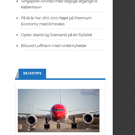
Singapore Airlines med daglige afgange til
København
På ét år har 160.000 fløjet på Premium
Economy med Emirates
Oplev Island og Grønland på én flybillet
Billund Lufthavn med vinternyheder
REJSETIPS