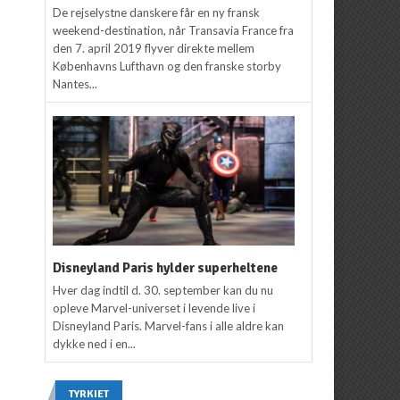
De rejselystne danskere får en ny fransk
weekend-destination, når Transavia France fra
den 7. april 2019 flyver direkte mellem
Københavns Lufthavn og den franske storby
Nantes...
Disneyland Paris hylder superheltene
Hver dag indtil d. 30. september kan du nu
opleve Marvel-universet i levende live i
Disneyland Paris. Marvel-fans i alle aldre kan
dykke ned i en...
TYRKIET