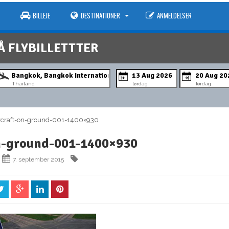
BILLEJE
DESTINATIONER
ANMELDELSER
Å FLYBILLETTTER
Thailand
lørdag
lørdag
craft-on-ground-001-1400×930
n-ground-001-1400×930
7. september 2015