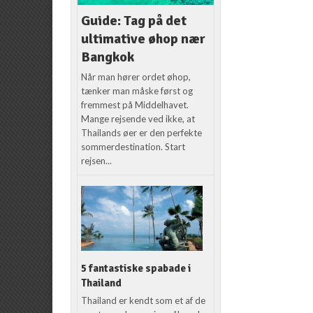
Guide: Tag på det
ultimative øhop nær
Bangkok
Når man hører ordet øhop,
tænker man måske først og
fremmest på Middelhavet.
Mange rejsende ved ikke, at
Thailands øer er den perfekte
sommerdestination. Start
rejsen...
5 fantastiske spabade i
Thailand
Thailand er kendt som et af de