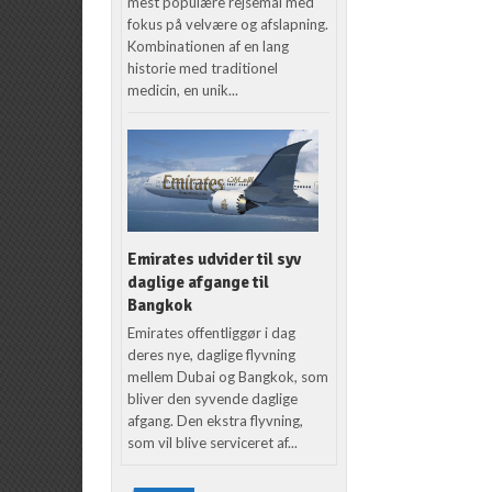
mest populære rejsemål med
fokus på velvære og afslapning.
Kombinationen af en lang
historie med traditionel
medicin, en unik...
Emirates udvider til syv
daglige afgange til
Bangkok
Emirates offentliggør i dag
deres nye, daglige flyvning
mellem Dubai og Bangkok, som
bliver den syvende daglige
afgang. Den ekstra flyvning,
som vil blive serviceret af...