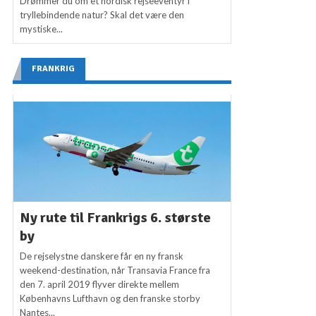
Drømmer du om et nordisk rejseeventyr i
tryllebindende natur? Skal det være den
mystiske...
FRANKRIG
Ny rute til Frankrigs 6. største
by
De rejselystne danskere får en ny fransk
weekend-destination, når Transavia France fra
den 7. april 2019 flyver direkte mellem
Københavns Lufthavn og den franske storby
Nantes...