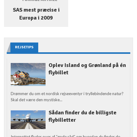
SAS mest præcise i
Europa i 2009
REJSETIPS
Oplev Island og Grønland på én
flybillet
Drømmer du om et nordisk rejseeventyr i tryllebindende natur?
Skal det være den mystiske...
Sådan finder du de billigste
flybilletter
Internettet flyder over af “gode råd” om hvordan du finder de