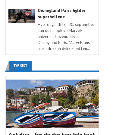
Disneyland Paris hylder
superheltene
Hver dag indtil d. 30. september
kan du nu opleve Marvel-
universet i levende live i
Disneyland Paris. Marvel-fans i
alle aldre kan dykke ned i en...
TYRKIET
Antalya – for de der kan lide fest