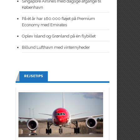
Singapore Airlines med daglige afgange til
København
På ét år har 160.000 fløjet på Premium
Economy med Emirates
Oplev Island og Grønland på én flybillet
Billund Lufthavn med vinternyheder
REJSETIPS