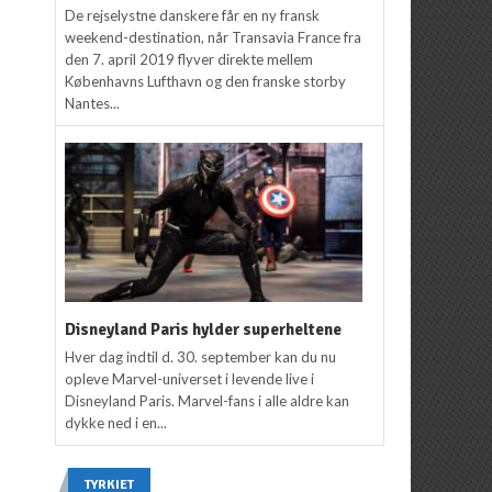
De rejselystne danskere får en ny fransk
weekend-destination, når Transavia France fra
den 7. april 2019 flyver direkte mellem
Københavns Lufthavn og den franske storby
Nantes...
Disneyland Paris hylder superheltene
Hver dag indtil d. 30. september kan du nu
opleve Marvel-universet i levende live i
Disneyland Paris. Marvel-fans i alle aldre kan
dykke ned i en...
TYRKIET