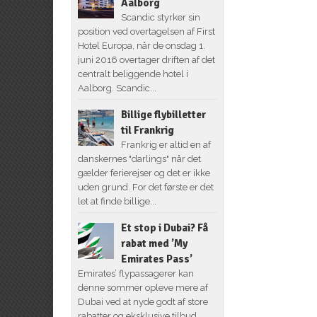
Aalborg
Scandic styrker sin
position ved overtagelsen af First
Hotel Europa, når de onsdag 1.
juni 2016 overtager driften af det
centralt beliggende hotel i
Aalborg. Scandic...
Billige flybilletter
til Frankrig
Frankrig er altid en af
danskernes "darlings" når det
gælder ferierejser og det er ikke
uden grund. For det første er det
let at finde billige...
Et stop i Dubai? Få
rabat med ’My
Emirates Pass’
Emirates’ flypassagerer kan
denne sommer opleve mere af
Dubai ved at nyde godt af store
rabatter og eksklusive tilbud