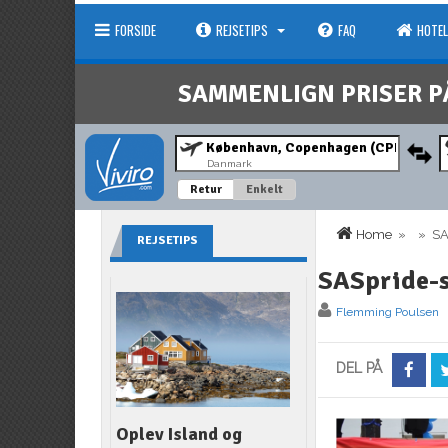
FORSIDE
REJSETIPS
FAQ
HOTEL
SAMMENLIGN PRISER P
Danmark
Retur
Enkelt
Home
» » SAS
REJSETIPS
SASpride-s
Flemming Poulsen
DEL PÅ
Oplev Island og