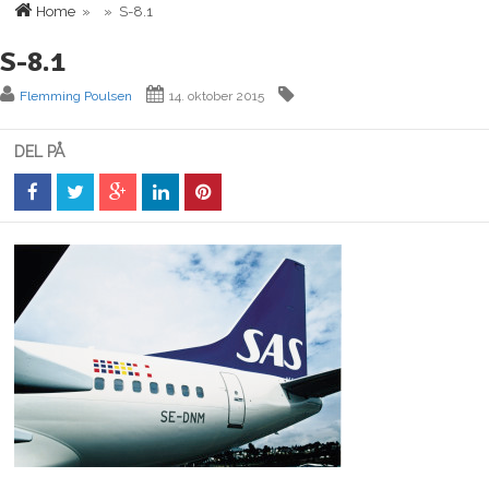
Home
» » S-8.1
S-8.1
Flemming Poulsen
14. oktober 2015
DEL PÅ