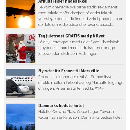
Afbudsrejser findes ikke!
Selvom charterselskaberne stadig reklamerer
med såkaldte afbudsrejser, så er det faktisk
yderst sjældent at de findes. I virkeligheden, så er
der tale om restpladser eller overkapacitet...
Tag juletræet GRATIS med på flyet
Få dit juletræ gratis med ud at flyve. Flyselskab
tilbyder ekstraordinært at du kan medbringe
juletræ uden ekstra omkostninger.
Ny rute: Air France til Marseille
Fra den 2. oktober 2011, vil Air France flyve
direkte mellem København og Marseille to gange
om ugen. Priserne starter ved kr. 595,-
Danmarks bedste hotel
Hotellet Crowne Plaza Copenhagen Towers i
København er kåret som Danmarks bedste hotel.