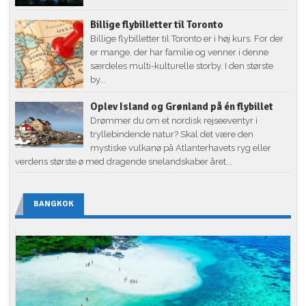
Billige flybilletter til Toronto
Billige flybilletter til Toronto er i høj kurs. For der
er mange, der har familie og venner i denne
særdeles multi-kulturelle storby. I den største
by...
Oplev Island og Grønland på én flybillet
Drømmer du om et nordisk rejseeventyr i
tryllebindende natur? Skal det være den
mystiske vulkanø på Atlanterhavets ryg eller
verdens største ø med dragende snelandskaber året...
BANGKOK