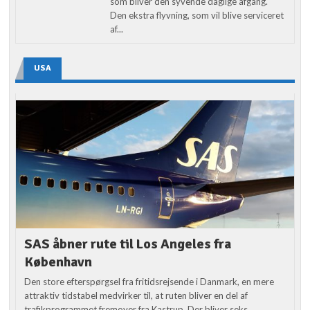
som bliver den syvende daglige afgang.
Den ekstra flyvning, som vil blive serviceret
af...
USA
SAS åbner rute til Los Angeles fra
København
Den store efterspørgsel fra fritidsrejsende i Danmark, en mere
attraktiv tidstabel medvirker til, at ruten bliver en del af
trafikprogrammet fremover fra Kastrup. Der bliver seks...