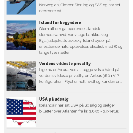
Norwegian, Cimber Sterling og SAS og har set
nærmere på...
Island for begyndere
Glem alt om galoperende islandsk
storhedsvanvid, vanvittige bankkrak og
Eyjafjallajökulls askesky. Island byder på
enestående naturoplevelser, eksotisk mad (!) og
lange lyse nætter.
Verdens vildeste privatfly
Lige nu er Airbus ved at lægge sidste hånd på
verdens vildeste privatfly, en Airbus 380 i VIP
konfiguration. Flyet er helt hvidt og kunden er...
USA på udsalg
Icelandair har sat USA på udsalg og sælger
billetter over Atlanten fra kr. 3.830,- tur/retur.