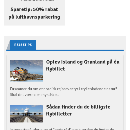
Sparetip: 50% rabat
på lufthavnsparkering
REJSETIPS
Oplev Island og Grønland på én
flybillet
Drømmer du om et nordisk rejseeventyr i tryllebindende natur?
Skal det være den mystiske...
Sådan finder du de billigste
flybilletter
Internettet flyder over af “gode råd” om hvordan du finder de