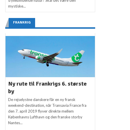
tryllebindende natur? Skal det være den
mystiske...
FRANKRIG
Ny rute til Frankrigs 6. største
by
De rejselystne danskere får en ny fransk
weekend-destination, når Transavia France fra
den 7. april 2019 flyver direkte mellem
Københavns Lufthavn og den franske storby
Nantes...