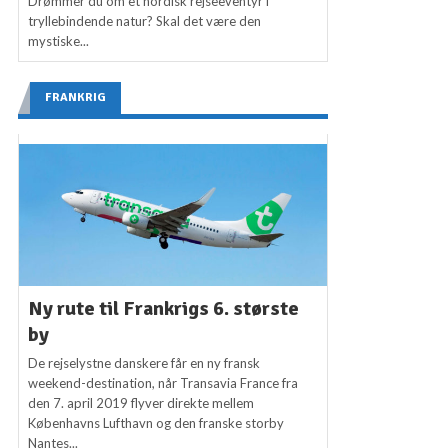
Drømmer du om et nordisk rejseeventyr i
tryllebindende natur? Skal det være den
mystiske...
FRANKRIG
Ny rute til Frankrigs 6. største
by
De rejselystne danskere får en ny fransk
weekend-destination, når Transavia France fra
den 7. april 2019 flyver direkte mellem
Københavns Lufthavn og den franske storby
Nantes...