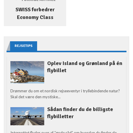
SWISS forbedrer
Economy Class
REJSETIPS
Oplev Island og Grønland på én
flybillet
Drømmer du om et nordisk rejseeventyr i tryllebindende natur?
Skal det være den mystiske...
Sådan finder du de billigste
flybilletter
Internettet flyder over af “gode råd” om hvordan du finder de