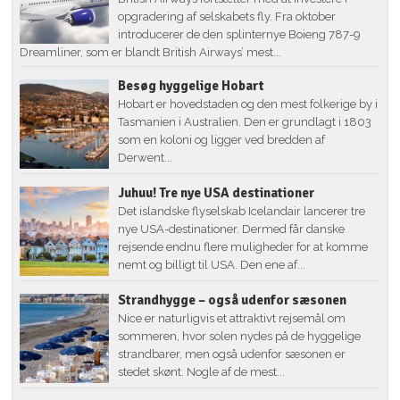
opgradering af selskabets fly. Fra oktober
introducerer de den splinternye Boieng 787-9
Dreamliner, som er blandt British Airways’ mest...
Besøg hyggelige Hobart
Hobart er hovedstaden og den mest folkerige by i
Tasmanien i Australien. Den er grundlagt i 1803
som en koloni og ligger ved bredden af
Derwent...
Juhuu! Tre nye USA destinationer
Det islandske flyselskab Icelandair lancerer tre
nye USA-destinationer. Dermed får danske
rejsende endnu flere muligheder for at komme
nemt og billigt til USA. Den ene af...
Strandhygge – også udenfor sæsonen
Nice er naturligvis et attraktivt rejsemål om
sommeren, hvor solen nydes på de hyggelige
strandbarer, men også udenfor sæsonen er
stedet skønt. Nogle af de mest...