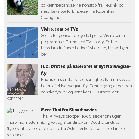
og kæmpepandaerne nonstop fra Helsinki og
med fleksible forbindelser fra København.
Guangzhou –...
Viviro.com på TV2
Se – eller gense – de gode tips fra Viviro.com i
programmet Brunch på TV2 Lorry. Se her,
hvordan du finder billige flybilletter, hvilke byer
der...
H.C. Ørsted på haleroret af nyt Norwegian-
fly
Endnu en stor dansk personlighed kan nu ses på
halen af et Norwegian-fly. Denne gang er det den
danske fysiker og kemiker H.C. Ørsted, der
kommer...
Mere Thai fra Skandinavien
Thai Airways propper 1000 sæder om ugen
mere ind mellem Bangkok og Skandinavien. Det thailandske
flyselskab starter direkte rute fra Oslo, hvilket vil komme danske
rejsende...