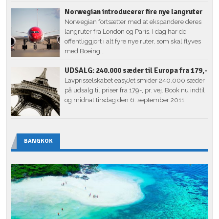
Norwegian introducerer fire nye langruter
Norwegian fortsætter med at ekspandere deres
langruter fra London og Paris. I dag har de
offentliggjort i alt fyre nye ruter, som skal flyves
med Boeing...
UDSALG: 240.000 sæder til Europa fra 179,-
Lavprisselskabet easyJet smider 240.000 sæder
på udsalg til priser fra 179-, pr. vej. Book nu indtil
og midnat tirsdag den 6. september 2011.
BANGKOK