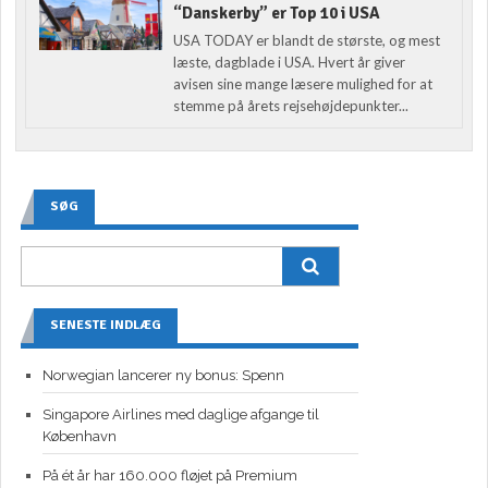
“Danskerby” er Top 10 i USA
USA TODAY er blandt de største, og mest
læste, dagblade i USA. Hvert år giver
avisen sine mange læsere mulighed for at
stemme på årets rejsehøjdepunkter...
SØG
SENESTE INDLÆG
Norwegian lancerer ny bonus: Spenn
Singapore Airlines med daglige afgange til
København
På ét år har 160.000 fløjet på Premium