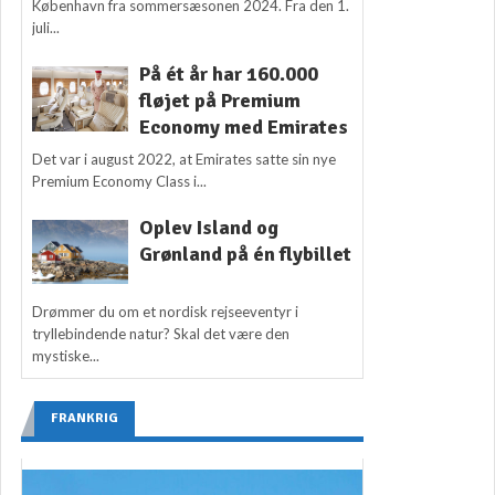
København fra sommersæsonen 2024. Fra den 1.
juli...
På ét år har 160.000
fløjet på Premium
Economy med Emirates
Det var i august 2022, at Emirates satte sin nye
Premium Economy Class i...
Oplev Island og
Grønland på én flybillet
Drømmer du om et nordisk rejseeventyr i
tryllebindende natur? Skal det være den
mystiske...
FRANKRIG