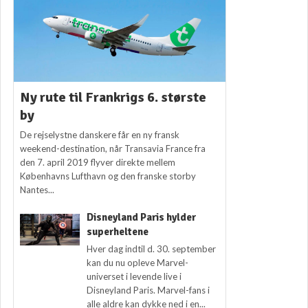
Ny rute til Frankrigs 6. største
by
De rejselystne danskere får en ny fransk
weekend-destination, når Transavia France fra
den 7. april 2019 flyver direkte mellem
Københavns Lufthavn og den franske storby
Nantes...
Disneyland Paris hylder
superheltene
Hver dag indtil d. 30. september
kan du nu opleve Marvel-
universet i levende live i
Disneyland Paris. Marvel-fans i
alle aldre kan dykke ned i en...