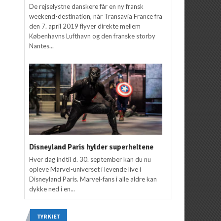
De rejselystne danskere får en ny fransk
weekend-destination, når Transavia France fra
den 7. april 2019 flyver direkte mellem
Københavns Lufthavn og den franske storby
Nantes...
Disneyland Paris hylder superheltene
Hver dag indtil d. 30. september kan du nu
opleve Marvel-universet i levende live i
Disneyland Paris. Marvel-fans i alle aldre kan
dykke ned i en...
TYRKIET