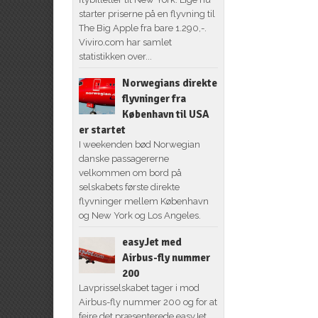
starter priserne på en flyvning til
The Big Apple fra bare 1.290,-.
Viviro.com har samlet
statistikken over...
Norwegians direkte
flyvninger fra
København til USA
er startet
I weekenden bød Norwegian
danske passagererne
velkommen om bord på
selskabets første direkte
flyvninger mellem København
og New York og Los Angeles.
easyJet med
Airbus-fly nummer
200
Lavprisselskabet tager i mod
Airbus-fly nummer 200 og for at
fejre det præsenterede easyJet