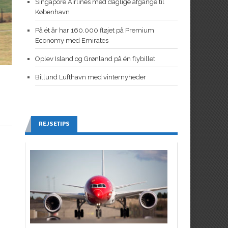
Singapore Airlines med daglige afgange til
København
På ét år har 160.000 fløjet på Premium
Economy med Emirates
Oplev Island og Grønland på én flybillet
Billund Lufthavn med vinternyheder
REJSETIPS