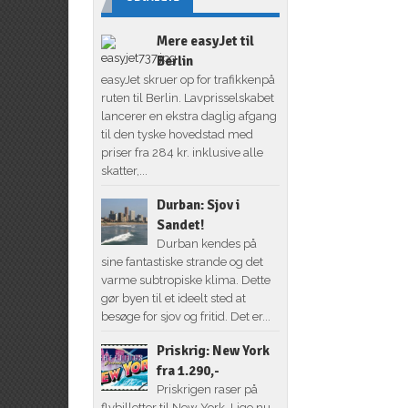
Mere easyJet til
Berlin
easyJet skruer op for trafikkenpå
ruten til Berlin. Lavprisselskabet
lancerer en ekstra daglig afgang
til den tyske hovedstad med
priser fra 284 kr. inklusive alle
skatter,...
Durban: Sjov i
Sandet!
Durban kendes på
sine fantastiske strande og det
varme subtropiske klima. Dette
gør byen til et ideelt sted at
besøge for sjov og fritid. Det er...
Priskrig: New York
fra 1.290,-
Priskrigen raser på
flybilletter til New York. Lige nu