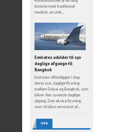
Kombinationen af en lang
historie med traditionel
medicin, en unik...
Emirates udvider til syv
daglige afgange til
Bangkok
Emirates offentliggør i dag
deres nye, daglige flyvning
mellem Dubai og Bangkok, som
bliver den syvende daglige
afgang. Den ekstra flyvning,
som vil blive serviceret af...
USA