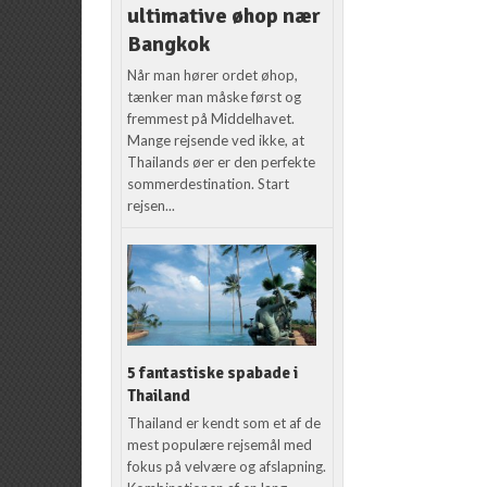
ultimative øhop nær
Bangkok
Når man hører ordet øhop,
tænker man måske først og
fremmest på Middelhavet.
Mange rejsende ved ikke, at
Thailands øer er den perfekte
sommerdestination. Start
rejsen...
5 fantastiske spabade i
Thailand
Thailand er kendt som et af de
mest populære rejsemål med
fokus på velvære og afslapning.