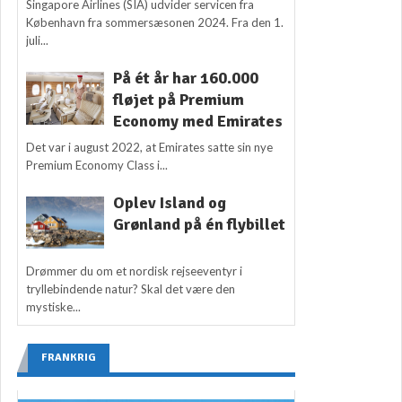
Singapore Airlines (SIA) udvider servicen fra
København fra sommersæsonen 2024. Fra den 1.
juli...
På ét år har 160.000
fløjet på Premium
Economy med Emirates
Det var i august 2022, at Emirates satte sin nye
Premium Economy Class i...
Oplev Island og
Grønland på én flybillet
Drømmer du om et nordisk rejseeventyr i
tryllebindende natur? Skal det være den
mystiske...
FRANKRIG