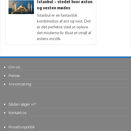
Istanbul – stedet hvor østen
og vesten mødes
Istanbul er en fantastisk
kombination af øst og vest. Det
er det perfekte sted at opleve
det moderne liv tilsat et strejf af
østens mystik.
Om os
Presse
Annoncering
Sådan søger vi?
Kontakt os
Privatlivspolitik