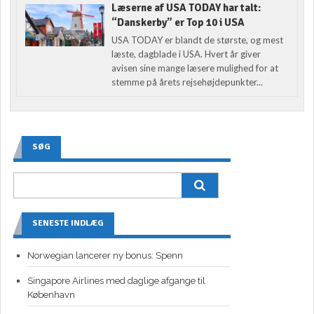
Læserne af USA TODAY har talt:
“Danskerby” er Top 10 i USA
USA TODAY er blandt de største, og mest
læste, dagblade i USA. Hvert år giver
avisen sine mange læsere mulighed for at
stemme på årets rejsehøjdepunkter...
SØG
SENESTE INDLÆG
Norwegian lancerer ny bonus: Spenn
Singapore Airlines med daglige afgange til
København