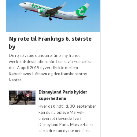
Ny rute til Frankrigs 6. største
by
De rejselystne danskere får en ny fransk
weekend-destination, når Transavia France fra
den 7. april 2019 flyver direkte mellem
Københavns Lufthavn og den franske storby
Nantes...
Disneyland Paris hylder
superheltene
Hver dag indtil d. 30. september
kan du nu opleve Marvel-
universet i levende live i
Disneyland Paris. Marvel-fans i
alle aldre kan dykke ned i en...