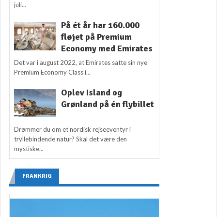
juli...
På ét år har 160.000
fløjet på Premium
Economy med Emirates
Det var i august 2022, at Emirates satte sin nye
Premium Economy Class i...
Oplev Island og
Grønland på én flybillet
Drømmer du om et nordisk rejseeventyr i
tryllebindende natur? Skal det være den
mystiske...
FRANKRIG