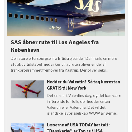
SAS åbner rute til Los Angeles fra
København
Den store efterspørgsel fra fritidsrejsende i Danmark, en mere
attraktiv tidstabel medvirker til, at ruten bliver en del af
trafikprogrammet fremover fra Kastrup. Der bliver seks...
Hedder du Valentin? Så tag kæresten
GRATIS til New York
Det er snart Valentins dag, og det kan være
irriterende for folk, der hedder enten
Valentin eller Valentina. Det vil det
islandske lavprisselskab WOW air gerne...
Læserne af USA TODAY har talt:
“Danskerby” er Top 10 i USA