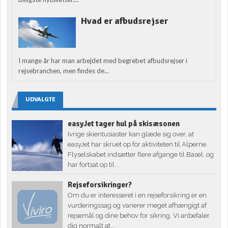
Hvad er afbudsrejser
I mange år har man arbejdet med begrebet afbudsrejser i
rejsebranchen, men findes de...
UDVALGTE
easyJet tager hul på skisæsonen
Ivrige skientusiaster kan glæde sig over, at
easyJet har skruet op for aktiviteten til Alperne.
Flyselskabet indsætter flere afgange til Basel, og
har fortsat op til...
Rejseforsikringer?
Om du er interesseret i en rejseforsikring er en
vurderingssag og varierer meget afhængigt af
rejsemål og dine behov for sikring. Vi anbefaler
dig normalt at...