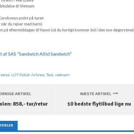
orbindelse til Vietnam
Eurobonus point på turen
t når du rejser med børn)
 på eftermiddagen til Hanoi (så du hurtigt kommer ind i den nye døgnrytme)
t af SAS "Sandwich Altid Sandwich"
Hanoi
,
LOT Polish Airlines
,
Test
,
vietnam
RRIGE ARTIKEL
NÆSTE ARTIKEL
Polen: 858,- tur/retur
10 bedste flytilbud lige nu
RTIKLER