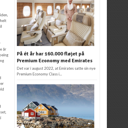
iden,
helt
il
r
ge år
På ét år har 160.000 fløjet på
Boeing
Premium Economy med Emirates
ing
Det var i august 2022, at Emirates satte sin nye
Premium Economy Class i...
d
rer
æld
d
set,
i