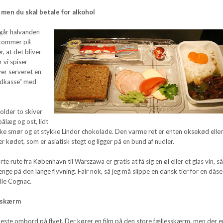
 men du skal betale for alkohol
r går halvanden
 kommer på
, at det bliver
r vi spiser
ver serveret en
adkasse" med
lder to skiver
pålæg og ost, lidt
ke smør og et stykke Lindor chokolade. Den varme ret er enten oksekød elle
ger kødet, som er asiatisk stegt og ligger på en bund af nudler.
e rute fra København til Warszawa er gratis at få sig en øl eller et glas vin, s
nge på den lange flyvning. Fair nok, så jeg må slippe en dansk tier for en dåse
ille Cognac.
rskærm
leste ombord på flyet. Der kører en film på den store fællesskærm, men der e