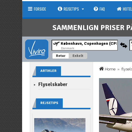
FORSIDE
REJSETIPS
FAQ
HOTEL
SAMMENLIGN PRISER P
Danmark
Retur
Enkelt
Home
»
flyse
ARTIKLER
Flyselskaber
REJSETIPS