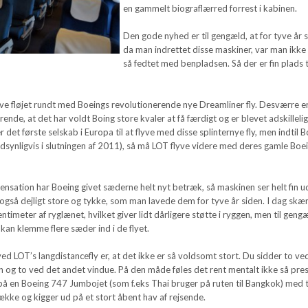
en gammelt biograflærred forrest i kabinen.
Den gode nyhed er til gengæld, at for tyve år s
da man indrettet disse maskiner, var man ikke 
så fedtet med benpladsen. Så der er fin plads t
ave fløjet rundt med Boeings revolutionerende nye Dreamliner fly. Desværre e
rende, at det har voldt Boing store kvaler at få færdigt og er blevet adskilleli
r det første selskab i Europa til at flyve med disse splinternye fly, men indtil 
ndsynligvis i slutningen af 2011), så må LOT flyve videre med deres gamle Boe
nsation har Boeing givet sæderne helt nyt betræk, så maskinen ser helt fin u
også dejligt store og tykke, som man lavede dem for tyve år siden. I dag skæ
ntimeter af ryglænet, hvilket giver lidt dårligere støtte i ryggen, men til geng
 kan klemme flere sæder ind i de flyet.
ed LOT’s langdistancefly er, at det ikke er så voldsomt stort. Du sidder to ve
en og to ved det andet vindue. På den måde føles det rent mentalt ikke så pres
på en Boeing 747 Jumbojet (som f.eks Thai bruger på ruten til Bangkok) med t
ække og kigger ud på et stort åbent hav af rejsende.