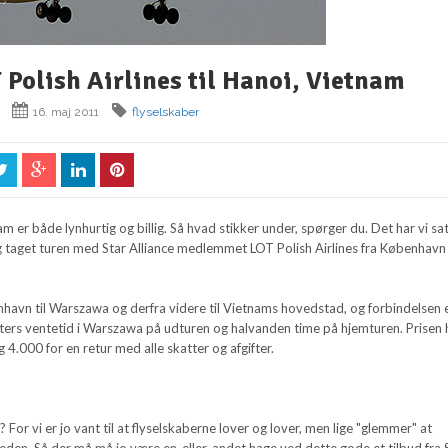
 Polish Airlines til Hanoi, Vietnam
16. maj 2011
flyselskaber
am er både lynhurtig og billig. Så hvad stikker under, spørger du. Det har vi sa
og taget turen med Star Alliance medlemmet LOT Polish Airlines fra København 
nhavn til Warszawa og derfra videre til Vietnams hovedstad, og forbindelsen 
tters ventetid i Warszawa på udturen og halvanden time på hjemturen. Prisen 
 4.000 for en retur med alle skatter og afgifter.
 For vi er jo vant til at flyselskaberne lover og lover, men lige "glemmer" at
eden. Så der må må jo være en-eller-andet hage ved dette gode et tilbud fra 