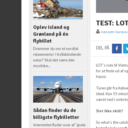
TEST: LOT
Oplev Island og
Kenneth Karskov
Grønland på én
flybillet
DEL PÅ
Drømmer du om et nordisk
rejseeventyr i tryllebindende
natur? Skal det være den
LOT’s rute til Vietn
mystiske...
for at finde ud af 
Hanoi.
Turen går fra Købe
ideel. Kun 55 minu
været ned i omkring
Sådan finder du de
Slet ikke skidt!
billigste flybilletter
So what’s the catch?
Internettet flyder over af “gode
fortælle hele sandh