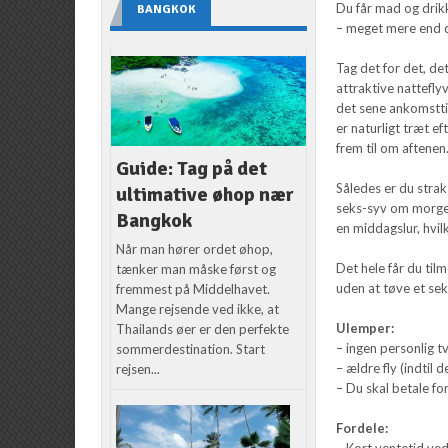
Du får mad og drikk
BANGKOK
– meget mere end de
Tag det for det, det
attraktive nattefly
det sene ankomstti
er naturligt træt e
frem til om aftenen
Guide: Tag på det
Således er du stra
ultimative øhop nær
seks-syv om morgen
Bangkok
en middagslur, hvi
Når man hører ordet øhop,
Det hele får du tilm
tænker man måske først og
uden at tøve et s
fremmest på Middelhavet.
Mange rejsende ved ikke, at
Ulemper:
Thailands øer er den perfekte
– ingen personlig t
sommerdestination. Start
– ældre fly (indti
rejsen...
– Du skal betale f
Fordele:
– Kort ventetid ved