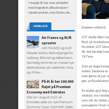
I mange år har man arbejdet
med begrebet afbudsrejser i
rejsebranchen, men findes de...
UDVALGTE
knæene ombord.
LOT skulle ellers h
Air France og KLM
flyet så revolutione
opruster
forsinket. LOT blive
AIR FRANCE og KLM
får det færdigt (sa
tilbyder endnu flere afgange fra
767’ere.
Aalborg, Billund og København.
Samtidig kommer en masse nye
Som en slags kompe
destinationer på rutekortet i Kina
indeni. Sæderne er 
og Afrika –...
man gerne et par ce
gør, at flyselskabet
På ét år har 160.000
fløjet på Premium
En anden god ting v
Economy med Emirates
vinduet, tre i midt
Det var i august 2022, at
som når du sidder 
Emirates satte sin nye Premium
passagerer i hver r
Economy Class i fuld drift. Siden