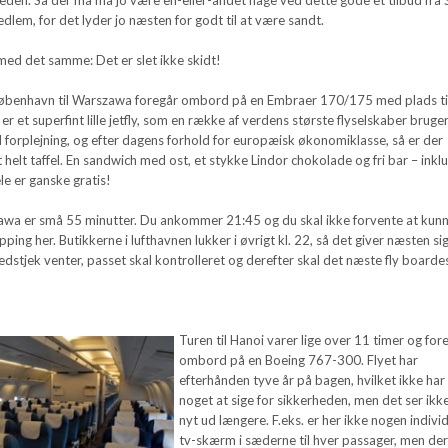
edlem, for det lyder jo næsten for godt til at være sandt.
med det samme: Det er slet ikke skidt!
København til Warszawa foregår ombord på en Embraer 170/175 med plads ti
r et superfint lille jetfly, som en række af verdens største flyselskaber bruger
 forplejning, og efter dagens forhold for europæisk økonomiklasse, så er der
helt taffel. En sandwich med ost, et stykke Lindor chokolade og fri bar – inkl
le er ganske gratis!
awa er små 55 minutter. Du ankommer 21:45 og du skal ikke forvente at kun
ping her. Butikkerne i lufthavnen lukker i øvrigt kl. 22, så det giver næsten si
hedstjek venter, passet skal kontrolleret og derefter skal det næste fly boarde
Turen til Hanoi varer lige over 11 timer og for
ombord på en Boeing 767-300. Flyet har
efterhånden tyve år på bagen, hvilket ikke har
noget at sige for sikkerheden, men det ser ikke
nyt ud længere. F.eks. er her ikke nogen indivi
tv-skærm i sæderne til hver passager, men de