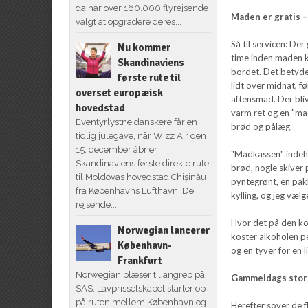
da har over 160.000 flyrejsende
Maden er gratis –
valgt at opgradere deres...
Så til servicen: De
Nu kommer
time inden maden
Skandinaviens
bordet. Det betyder
første rute til
lidt over midnat, fø
overset europæisk
aftensmad. Der bli
hovedstad
varm ret og en "m
Eventyrlystne danskere får en
brød og pålæg.
tidlig julegave, når Wizz Air den
15. december åbner
"Madkassen" indeho
Skandinaviens første direkte rute
brød, nogle skiver 
til Moldovas hovedstad Chișinău
pyntegrønt, en pak
fra Københavns Lufthavn. De
kylling, og jeg væl
rejsende...
Hvor det på den kort
Norwegian lancerer
koster alkoholen pe
København-
og en tyver for en l
Frankfurt
Norwegian blæser til angreb på
Gammeldags sto
SAS. Lavprisselskabet starter op
på ruten mellem København og
Herefter sover de f