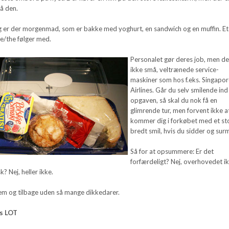
å den.
ng er der morgenmad, som er bakke med yoghurt, en sandwich og en muffin. Et
fe/the følger med.
Personalet gør deres job, men de
ikke små, veltrænede service-
maskiner som hos f.eks. Singapo
Airlines. Går du selv smilende ind 
opgaven, så skal du nok få en
glimrende tur, men forvent ikke a
kommer dig i forkøbet med et st
bredt smil, hvis du sidder og surm
Så for at opsummere: Er det
forfærdeligt? Nej, overhovedet ik
k? Nej, heller ikke.
rem og tilbage uden så mange dikkedarer.
s LOT