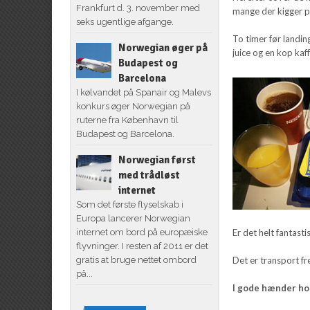
Frankfurt d. 3. november med
mange der kigger p
seks ugentlige afgange.
To timer før landi
Norwegian øger på
juice og en kop kaf
Budapest og
Barcelona
I kølvandet på Spanair og Malevs
konkurs øger Norwegian på
ruterne fra København til
Budapest og Barcelona.
Norwegian først
med trådløst
internet
Som det første flyselskab i
Europa lancerer Norwegian
Er det helt fantastis
internet om bord på europæiske
flyvninger. I resten af 2011 er det
Det er transport f
gratis at bruge nettet ombord
på...
I gode hænder ho