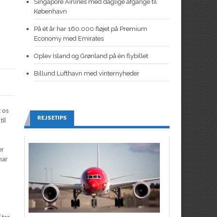
Singapore Airlines med daglige afgange til
København
På ét år har 160.000 fløjet på Premium
Economy med Emirates
Oplev Island og Grønland på én flybillet
Billund Lufthavn med vinternyheder
t os
REJSETIPS
til
er
har
Star