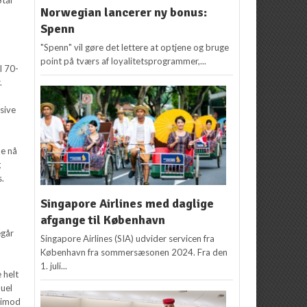
Norwegian lancerer ny bonus:
Spenn
"Spenn" vil gøre det lettere at optjene og bruge
point på tværs af loyalitetsprogrammer,...
l 70-
.
usive
ne nå
g
s.
Singapore Airlines med daglige
afgange til København
egår
Singapore Airlines (SIA) udvider servicen fra
København fra sommersæsonen 2024. Fra den
1. juli...
 helt
duel
rimod