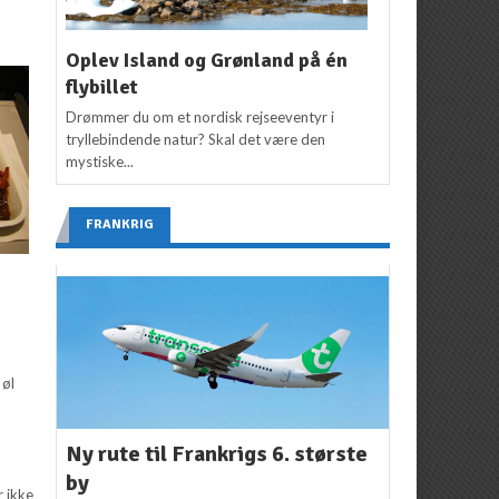
Oplev Island og Grønland på én
flybillet
Drømmer du om et nordisk rejseeventyr i
tryllebindende natur? Skal det være den
mystiske...
FRANKRIG
r
å
 øl
Ny rute til Frankrigs 6. største
by
r ikke