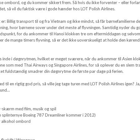
e ombord, og du kommer sikkert frem. Så hvis du ikke forventer – eller forla
t, så vil du faktisk være i gode hænder hos LOT Polish Airlines.
 er: Billig transport til og fra Vietnam og ikke mindst, så får børnefamilierne d
vning, hvor børnene sover under det meste af flyvningen. Samtidig nyder du g
dspunkt, for du ankommer til Hanoi klokken tre om eftermiddagen og selvo
fter de mange timers flyvning, så er det ikke uoverskueligt at holde den køren
.
ks inde i døgnrytmen, hvilket er meget sværere, når du ankommer til Asien kl
e som med Thai Airways og Singapore Airlines, for så oplever du en slem tra
lket fuldstændig smadrer din døgnrytme de første par dage på ferien.
ed til en rigtig god pris, så ville jeg tage turen med LOT Polish Airlines igen? Ja
ekund…
v-skærm med film, musik og spil
l de splinternye Boeing 787 Dreamliner kommer i 2012)
or alkohol ombord
 flyskift i Warszawa