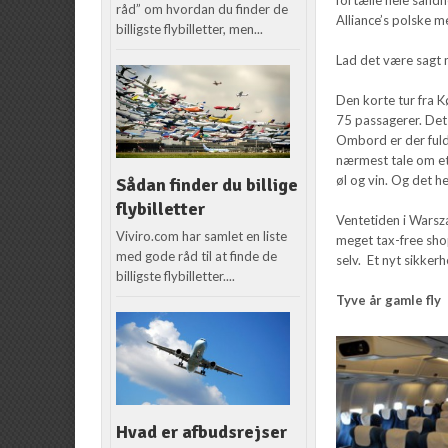
råd” om hvordan du finder de
Alliance’s polske m
billigste flybilletter, men...
Lad det være sagt 
Den korte tur fra 
75 passagerer. Det e
Ombord er der fuld
nærmest tale om et 
øl og vin. Og det he
Sådan finder du billige
flybilletter
Ventetiden i Warsz
Viviro.com har samlet en liste
meget tax-free shop
med gode råd til at finde de
selv. Et nyt sikker
billigste flybilletter....
T
yve år gamle fly
Hvad er afbudsrejser