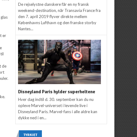
De rejselystne danskere får en ny fransk
weekend-destination, når Transavia France fra
den 7. april 2019 flyver direkte mellem
 glas
Københavns Lufthavn og den franske storby
Nantes...
t er
re
til
t de
ort
uler.
Disneyland Paris hylder superheltene
ke.
Hver dag indtil d. 30. september kan du nu
opleve Marvel-universet i levende live i
Disneyland Paris. Marvel-fans i alle aldre kan
dykke ned i en...
TYRKIET