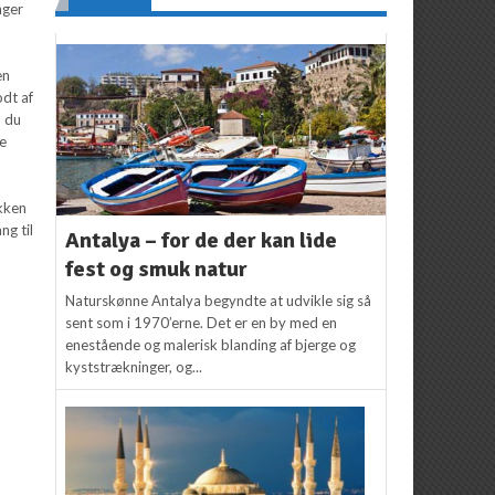
nger
en
odt af
m du
de
okken
ng til
Antalya – for de der kan lide
fest og smuk natur
,
Naturskønne Antalya begyndte at udvikle sig så
sent som i 1970’erne. Det er en by med en
enestående og malerisk blanding af bjerge og
kyststrækninger, og...