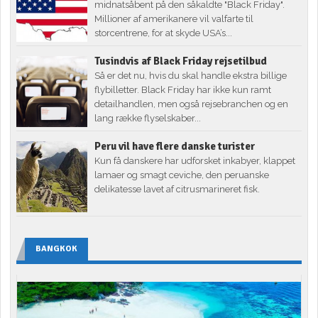
midnatsåbent på den såkaldte "Black Friday".
Millioner af amerikanere vil valfarte til
storcentrene, for at skyde USA’s...
Tusindvis af Black Friday rejsetilbud
Så er det nu, hvis du skal handle ekstra billige
flybilletter. Black Friday har ikke kun ramt
detailhandlen, men også rejsebranchen og en
lang række flyselskaber...
Peru vil have flere danske turister
Kun få danskere har udforsket inkabyer, klappet
lamaer og smagt ceviche, den peruanske
delikatesse lavet af citrusmarineret fisk.
BANGKOK