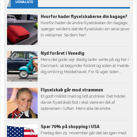
UDVALGTE
Hvorfor hader flyselskaberne din bagage?
Hvorfor hader de andre flyselskaber din bagage,
spørger verdens største flyselskab i en serie sjove
tv-reklamer. Se dem her!
Nyd foråret i Venedig
Mens det gode vejr stadig lader vente på sig her i
Danmark, så begynder foråret og solen at melde
dig omkring Middelhavet. For få uger siden...
Flyselskab går mod strømmen
Et godt måltid mad og lidt at drikke. Det holder
dansk flyselskab fast i skal være en del af
oplevelsen i luften. Mens alle de andre...
Spar 70% på shopping i USA
Fredag den 29. november går det løs igen med