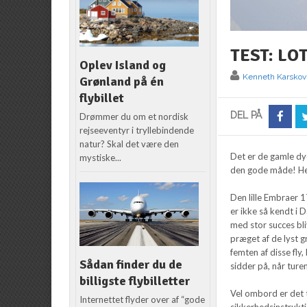
TEST: LOT
Oplev Island og
Kenneth Karskov
Grønland på én
flybillet
DEL PÅ
Drømmer du om et nordisk
rejseeventyr i tryllebindende
natur? Skal det være den
Det er de gamle dy
mystiske...
den gode måde! Her 
Den lille Embraer 
er ikke så kendt i
med stor succes bli
præget af de lyst g
femten af disse fly
Sådan finder du de
sidder på, når tur
billigste flybilletter
Vel ombord er det 
Internettet flyder over af “gode
sikkerhedsinstrukt