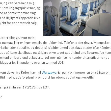
en, og kan bare læne mig
af. Som udgangspunkt har jeg
d at betale for mine ting
 så dejligt afslappende ikke
jekt for et potentielt salg
å steder tilbage, hvor man
ro og mag. Her er ingen emails, der tikker ind. Telefoner der ringer. Mennesker
virkeligheden ret stille, og det er så sjældent med den slags steder efterhånden
lappe af, læne sig tilbage og så bare blive taget godt hånd om. Bevares, jeg kun
re mad ombord end et kuvertbrød, men når jeg nu kender alternativerne hos
 klapper jeg i hænderne over en tur med LOT.
e om dagen fra København til
Warszawa
. En gang om morgenen og så igen om
altid med gratis forplejning ombord, Eurobonus point og nye jetfly.
en på Embraer 170/175 hos LOT:
5"