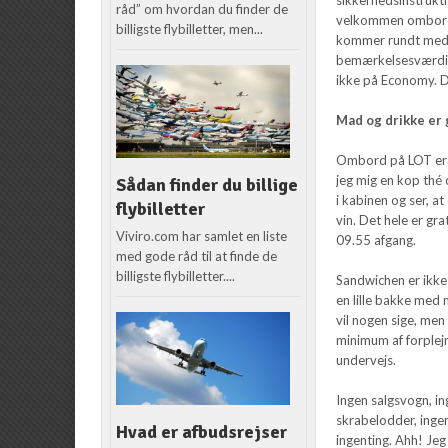
råd” om hvordan du finder de
velkommen ombord.
billigste flybilletter, men...
kommer rundt med en
bemærkelsesværdigt,
ikke på Economy. De
Mad og drikke er 
Ombord på LOT er m
jeg mig en kop thé 
Sådan finder du billige
i kabinen og ser, at
flybilletter
vin. Det hele er gr
Viviro.com har samlet en liste
09.55 afgang.
med gode råd til at finde de
billigste flybilletter....
Sandwichen er ikke 
en lille bakke med 
vil nogen sige, men
minimum af forplejn
undervejs.
Ingen salgsvogn, in
skrabelodder, ingen 
Hvad er afbudsrejser
ingenting. Ahh! Jeg 