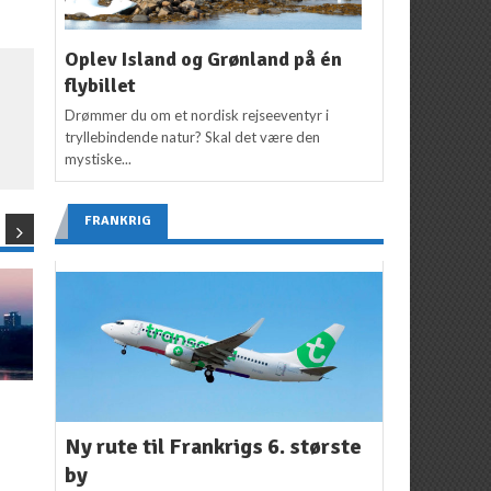
Oplev Island og Grønland på én
flybillet
Drømmer du om et nordisk rejseeventyr i
tryllebindende natur? Skal det være den
mystiske...
FRANKRIG
NYHEDER
NYHEDER
Rabatkode: Spar 10%
Udsalg: 50% rabat –
Ny rute til Frankrigs 6. største
på flybilletten
men kun onsdag og
f
by
torsdag
Kenneth Karskov
14. maj