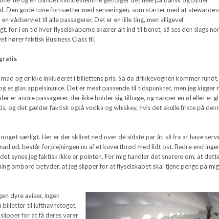
 Den gode tone fortsætter med serveringen, som starter med at stewardes
 vådserviet til alle passagerer. Det er en lille ting, men alligevel
 for i en tid hvor flyselskaberne skærer alt ind til benet, så ses den slags no
t hører faktisk Business Class til.
gratis
ad og drikke inkluderet i billettens pris. Så da drikkevognen kommer rundt,
og et glas appelsinjuice. Det er mest passende til tidspunktet, men jeg kigger 
 der er andre passagerer, der ikke holder sig tilbage, og napper en øl eller et g
atis, og det gælder faktisk også vodka og whiskey, hvis det skulle friste på den
noget særligt. Her er der skåret ned over de sidste par år, så fra at have serv
mad ud, består forplejningen nu af et kuvertbrød med lidt ost. Bedre end ingen
 det synes jeg faktisk ikke er pointen. For mig handler det snarere om, at dett
ing ombord betyder, at jeg slipper for at flyselskabet skal tjene penge på mi
gen dyre aviser, ingen
billetter til lufthavnstoget,
slipper for at få deres varer