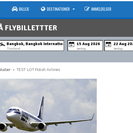
BILLEJE
DESTINATIONER
ANMELDELSER
Å FLYBILLETTTER
Thailand
lørdag
lørdag
lskaber
» TEST: LOT Polish Airlines