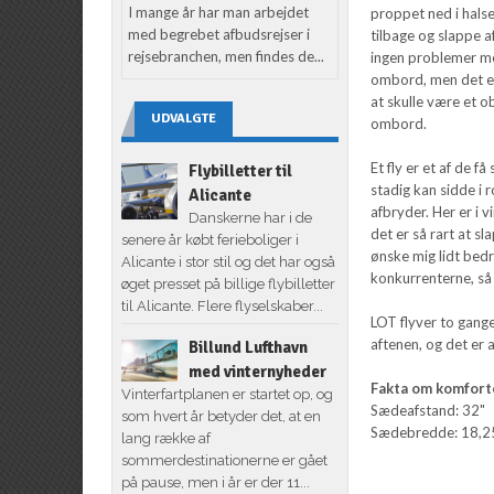
I mange år har man arbejdet
proppet ned i hals
med begrebet afbudsrejser i
tilbage og slappe 
rejsebranchen, men findes de...
ingen problemer me
ombord, men det er
at skulle være et ob
UDVALGTE
ombord.
Et fly er et af de f
Flybilletter til
stadig kan sidde i 
Alicante
afbryder. Her er i 
Danskerne har i de
det er så rart at s
senere år købt ferieboliger i
ønske mig lidt bed
Alicante i stor stil og det har også
konkurrenterne, så
øget presset på billige flybilletter
til Alicante. Flere flyselskaber...
LOT flyver to gang
aftenen, og det er 
Billund Lufthavn
med vinternyheder
Fakta om komfort
Vinterfartplanen er startet op, og
Sædeafstand: 32"
som hvert år betyder det, at en
Sædebredde: 18,2
lang række af
sommerdestinationerne er gået
på pause, men i år er der 11...