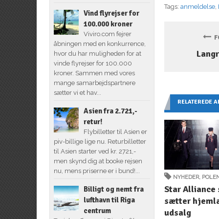
Tags:
anmeldelse
,
Vind flyrejser for
100.000 kroner
Viviro.com fejrer
FO
åbningen med en konkurrence,
Langr
hvor du har muligheden for at
vinde flyrejser for 100.000
kroner. Sammen med vores
mange samarbejdspartnere
sætter vi et hav...
RELATEREDE A
Asien fra 2.721,-
retur!
Flybilletter til Asien er
piv-billige lige nu. Returbilletter
til Asien starter ved kr. 2721,-
men skynd dig at booke rejsen
nu, mens priserne er i bund!...
NYHEDER
,
POLE
Star Alliance
Billigt og nemt fra
sætter hjeml
lufthavn til Riga
centrum
udsalg