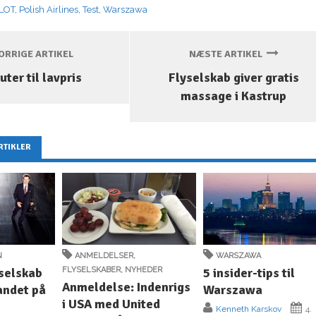
LOT
,
Polish Airlines
,
Test
,
Warszawa
RRIGE ARTIKEL
NÆSTE ARTIKEL
uter til lavpris
Flyselskab giver gratis
massage i Kastrup
RTIKLER
N
ANMELDELSER
,
WARSZAWA
 selskab
FLYSELSKABER
,
NYHEDER
5 insider-tips til
Anmeldelse: Indenrigs
andet på
Warszawa
i USA med United
Kenneth Karskov
4.