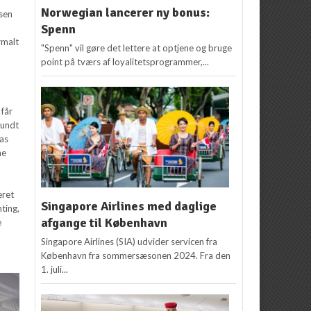
Norwegian lancerer ny bonus:
sen
Spenn
rmalt
"Spenn" vil gøre det lettere at optjene og bruge
point på tværs af loyalitetsprogrammer,...
 får
rundt
las
ne
eret
Singapore Airlines med daglige
ting,
afgange til København
e
g
Singapore Airlines (SIA) udvider servicen fra
København fra sommersæsonen 2024. Fra den
1. juli...