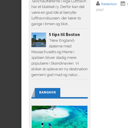
Taxichaufførerne i Riga Lufthavn
Redaktion
7
har et blakket ry. Derfor kan det
2017
være en god idé at benytte
lufthavnsbussen, der kører to
gange i timen og blot...
5 tips til Boston
“New England-
staterne med
Massachusetts og Maine i
spidsen bliver stadig mere
populære i Skandinavien. Vi
elsker at opleve en ny destination
gennem god mad og natur,...
BANGKOK