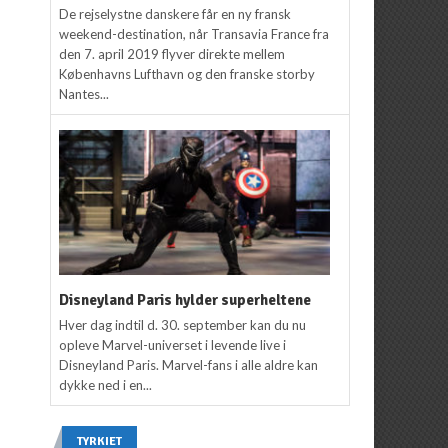
2012
a
De rejselystne danskere får en ny fransk
Kenneth Karskov
25.
weekend-destination, når Transavia France fra
oktober 2011
den 7. april 2019 flyver direkte mellem
Københavns Lufthavn og den franske storby
Nantes...
Disneyland Paris hylder superheltene
Hver dag indtil d. 30. september kan du nu
opleve Marvel-universet i levende live i
Disneyland Paris. Marvel-fans i alle aldre kan
dykke ned i en...
TYRKIET