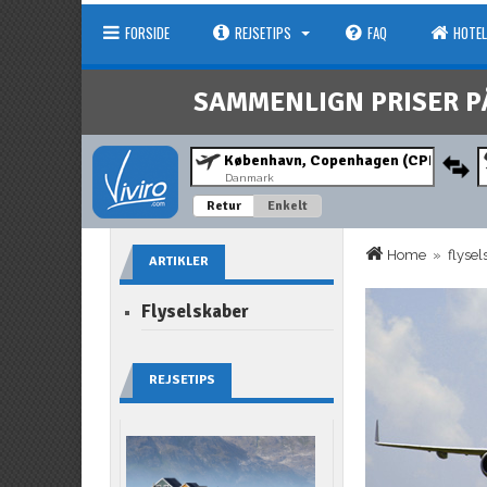
FORSIDE
REJSETIPS
FAQ
HOTEL
SAMMENLIGN PRISER P
Danmark
Retur
Enkelt
Home
»
flyse
ARTIKLER
Flyselskaber
REJSETIPS