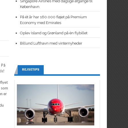
Singapore Airlines med daglige afgange til
København
På ét år har 160.000 fløjet på Premium
Economy med Emirates
Oplev Island og Grønland på én flybillet
Billund Lufthavn med vinternyheder
. På
REJSETIPS
is!
flyet
g som
en er
t
 du