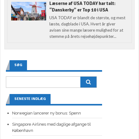
Læserne af USA TODAY har talt:
“Danskerby” er Top 10 i USA
USA TODAY er blandt de største, og mest
læste, dagblade i USA. Hvert år giver
avisen sine mange læsere mulighed for at
stemme på årets rejsehøjdepunkter...
SØG
SENESTE INDLÆG
Norwegian lancerer ny bonus: Spenn
Singapore Airlines med daglige afgange til
København