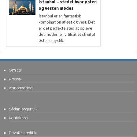
Istanbul – stedet hvor østen
og vesten mødes
Istanbul er en fantastisk
kombination af øst og vest. Det
er det perfekte sted at opleve
det moderne liv tilsat et strejf af
østens mystik.
Om os
Presse
Annoncering
Sådan søger vi?
Kontakt os
Privatlivspolitik