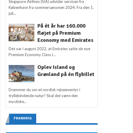
Singapore Airlines (SIA) udvider servicen fra
København fra sommersæsonen 2024. Fra den 1.
juli...
På ét år har 160.000
fløjet på Premium
Economy med Emirates
Det var i august 2022, at Emirates satte sin nye
Premium Economy Class i...
Oplev Island og
Grønland på én flybillet
Drømmer du om et nordisk rejseeventyr i
tryllebindende natur? Skal det være den
mystiske...
FRANKRIG