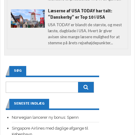
Læserne af USA TODAY har talt:
“Danskerby” er Top 10 i USA
USA TODAY er blandt de største, og mest
læste, dagblade i USA. Hvert år giver
avisen sine mange læsere mulighed for at
stemme på årets rejsehøjdepunkter...
SØG
SENESTE INDLÆG
Norwegian lancerer ny bonus: Spenn
Singapore Airlines med daglige afgange til
København