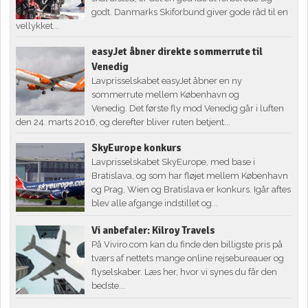
godt. Danmarks Skiforbund giver gode råd til en
vellykket...
easyJet åbner direkte sommerrute til
Venedig
Lavprisselskabet easyJet åbner en ny
sommerrute mellem København og
Venedig. Det første fly mod Venedig går i luften
den 24. marts 2016, og derefter bliver ruten betjent...
SkyEurope konkurs
Lavprisselskabet SkyEurope, med base i
Bratislava, og som har fløjet mellem København
og Prag, Wien og Bratislava er konkurs. Igår aftes
blev alle afgange indstillet og...
Vi anbefaler: Kilroy Travels
På Viviro.com kan du finde den billigste pris på
tværs af nettets mange online rejsebureauer og
flyselskaber. Læs her, hvor vi synes du får den
bedste...