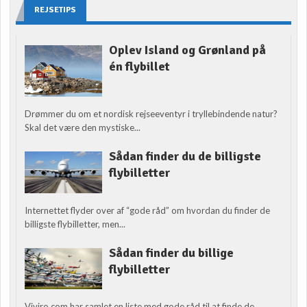
REJSETIPS
Oplev Island og Grønland på
én flybillet
Drømmer du om et nordisk rejseeventyr i tryllebindende natur?
Skal det være den mystiske...
Sådan finder du de billigste
flybilletter
Internettet flyder over af “gode råd” om hvordan du finder de
billigste flybilletter, men...
Sådan finder du billige
flybilletter
Viviro.com har samlet en liste med gode råd til at finde de