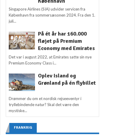
København
Singapore Airlines (SIA) udvider servicen fra
København fra sommersæsonen 2024. Fra den 1.
juli...
På ét år har 160.000
fløjet på Premium
Economy med Emirates
Det var i august 2022, at Emirates satte sin nye
Premium Economy Class i...
Oplev Island og
Grønland på én flybillet
Drømmer du om et nordisk rejseeventyr i
tryllebindende natur? Skal det være den
mystiske...
FRANKRIG